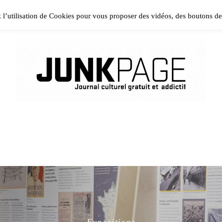
ase install and activate Powerkit plugin from Appearance → In
z l’utilisation de Cookies pour vous proposer des vidéos, des boutons d