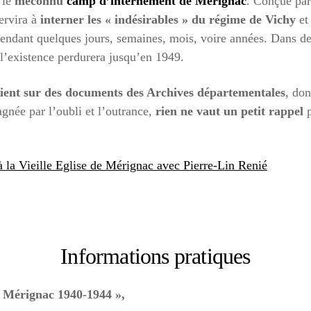
 le
méconnu
camp d’internement de Mérignac
. Conçue par
ervira à
interner les « indésirables » du régime de Vichy
et
) pendant quelques jours, semaines, mois, voire années. Dans 
 l’existence perdurera jusqu’en 1949.
ient sur des documents des Archives départementales
, don
gnée par l’oubli et l’outrance,
rien ne vaut un petit rappel
p
à la Vieille Eglise de Mérignac avec Pierre-Lin Renié
Informations pratiques
e Mérignac 1940-1944 »,