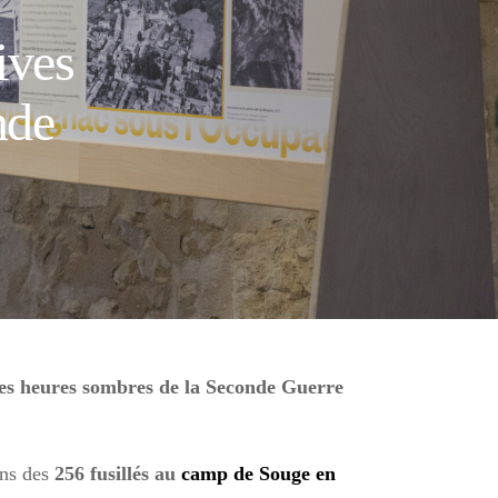
ives
nde
des heures sombres de la Seconde Guerre
uns des
256 fusillés au
camp de Souge en