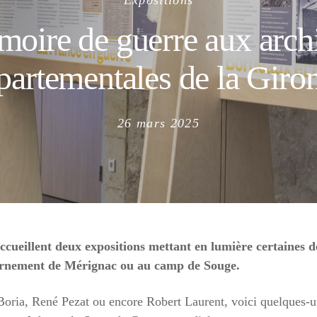
Expositions
oire de guerre aux arch
partementales de la Giro
Posted
26 mars 2025
on
ccueillent deux expositions mettant en lumière certaines 
ernement de Mérignac ou au camp de Souge.
s Boria, René Pezat ou encore Robert Laurent, voici quelques-