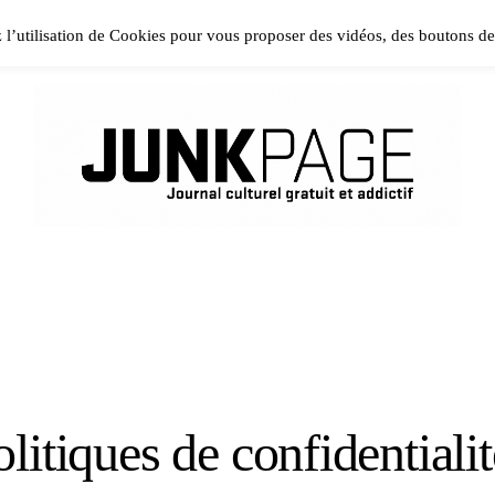
ase install and activate Powerkit plugin from Appearance → In
z l’utilisation de Cookies pour vous proposer des vidéos, des boutons d
litiques de confidentiali