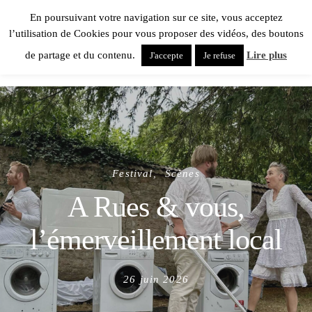
En poursuivant votre navigation sur ce site, vous acceptez
l’utilisation de Cookies pour vous proposer des vidéos, des boutons
de partage et du contenu.
Lire plus
J'accepte
Je refuse
Festival
Scènes
A Rues & vous,
l’émerveillement local
Posted
26 juin 2026
on