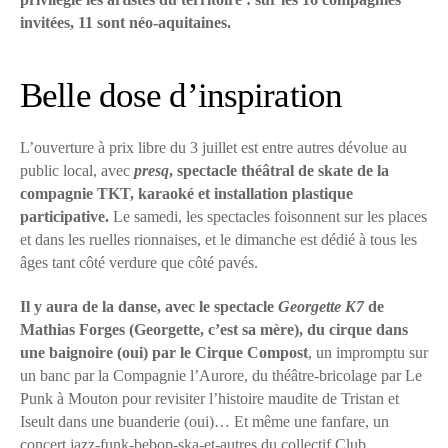
invitées, 11 sont néo-aquitaines.
Belle dose d’inspiration
L’ouverture à prix libre du 3 juillet est entre autres dévolue au
public local, avec
presq
, spectacle théâtral de skate de la
compagnie TKT, karaoké et installation plastique
participative.
Le samedi, les spectacles foisonnent sur les places
et dans les ruelles rionnaises, et le dimanche est dédié à tous les
âges tant côté verdure que côté pavés.
Il y aura de la danse, avec le spectacle
Georgette K7
de
Mathias Forges (Georgette, c’est sa mère), du cirque dans
une baignoire (oui) par le Cirque Compost
, un impromptu sur
un banc par la Compagnie l’Aurore, du théâtre-bricolage par Le
Punk à Mouton pour revisiter l’histoire maudite de Tristan et
Iseult dans une buanderie (oui)… Et même une fanfare, un
concert jazz-funk-bebop-ska-et-autres du collectif Club