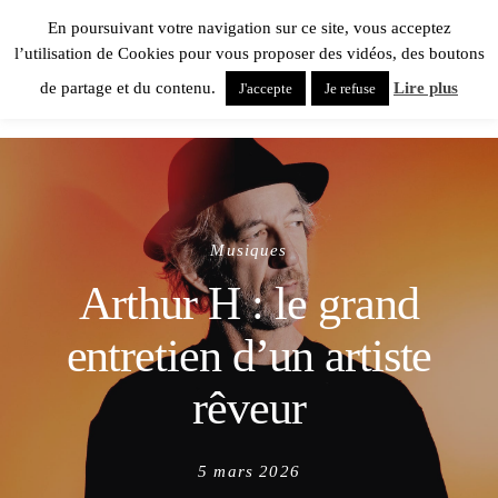
En poursuivant votre navigation sur ce site, vous acceptez
l’utilisation de Cookies pour vous proposer des vidéos, des boutons
de partage et du contenu.
Lire plus
J'accepte
Je refuse
Musiques
Arthur H : le grand
entretien d’un artiste
rêveur
Posted
5 mars 2026
on