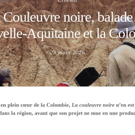
Cinéma
 Couleuvre noire, balade 
elle-Aquitaine et la Col
Posted
23 mars 2026
on
, en plein cœur de la Colombie,
La couleuvre noire
n’en est
ans la région, avant que son projet ne mue en une producti