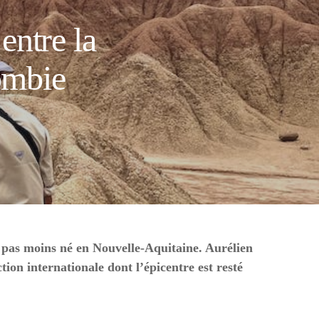
entre la
ombie
 pas moins né en Nouvelle-Aquitaine. Aurélien
on internationale dont l’épicentre est resté