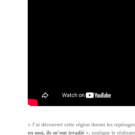
« J’ai découvert cette région durant les repérag
en moi, ils m’ont irradié
», souligne le réalisat