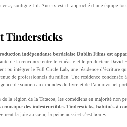
ter », souligne-t-il. Aussi s’est-il rapproché d’une équipe loc
t Tindersticks
 production indépendante bordelaise Dublin Films est appa
suite de la rencontre entre le cinéaste et le producteur David 
 pu intégrer le Full Circle Lab, une résidence d’écriture qui 
a venue de professionnels du milieu. Une résidence condensée 
’agence de soutien aux mondes du livre et de l’audiovisuel por
e de la région de la Tatacoa, les comédiens en majorité non pr
la musique des indestructibles Tindersticks, habitués à con
ement la joie au cœur, la peine aussi et c’est bon ».