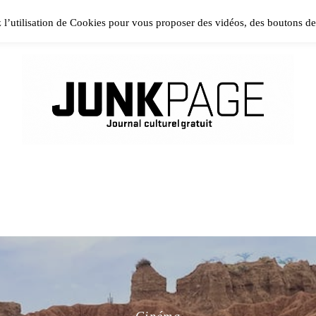
ase install and activate Powerkit plugin from Appearance → In
z l’utilisation de Cookies pour vous proposer des vidéos, des boutons d