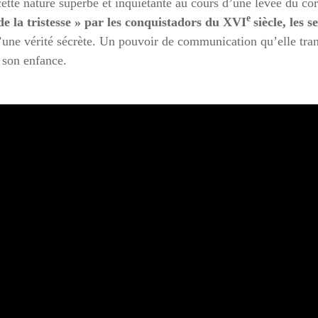
e cette nature superbe et inquiétante au cours d’une levée du 
e
de la tristesse » par les conquistadors du XVI
siècle, les 
d’une vérité sécrète. Un pouvoir de communication qu’elle tra
à son enfance.