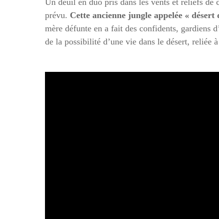
Un deuil en duo pris dans les vents et reliefs d
prévu.
Cette ancienne jungle appelée « désert 
mère défunte en a fait des confidents, gardiens 
de la possibilité d’une vie dans le désert, reliée 