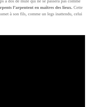
corps à dos de mule qui ne se passera pas comme
serpents l’arpentent en maîtres des lieux.
Cette
nsmet à son fils, comme un legs inattendu, celui