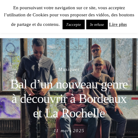
En poursuivant votre navigation sur ce site, vous acceptez
l’utilisation de Cookies pour vous proposer des vidéos, des boutons
de partage et du contenu.
Lire plus
J'accepte
Je refuse
Musiques
Bal d’un nouveau genre
à découvrir à Bordeaux
et La Rochelle
Posted
11 mars 2025
on