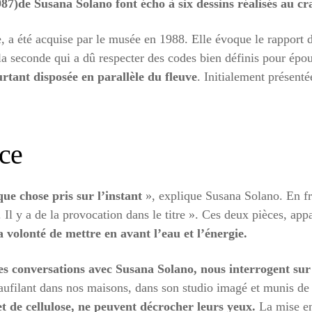
987)de Susana Solano font écho à six dessins réalisés au c
 été acquise par le musée en 1988. Elle évoque le rapport de l
à la seconde qui a dû respecter des codes bien définis pour ép
rtant disposée en parallèle du fleuve
. Initialement présent
nce
que chose pris sur l’instant
», explique Susana Solano. En fra
 Il y a de la provocation dans le titre ». Ces deux pièces, app
a volonté de mettre en avant l’eau et l’énergie.
ues conversations avec Susana Solano, nous interrogent s
e faufilant dans nos maisons, dans son studio imagé et munis d
 et de cellulose, ne peuvent décrocher leurs yeux.
La mise en 