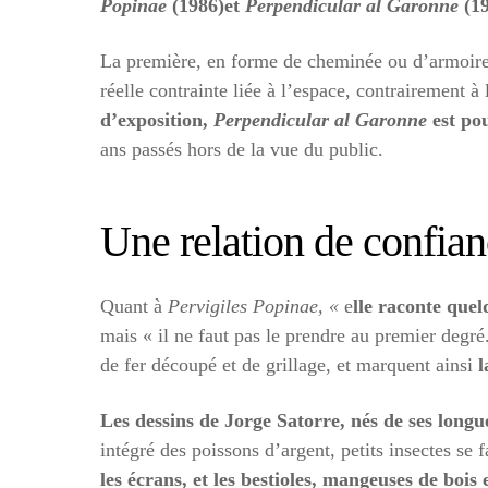
Popinae
(1986)et
Perpendicular al Garonne
(1
La première, en forme de cheminée ou d’armoire, a
réelle contrainte liée à l’espace, contrairement 
d’exposition,
Perpendicular al Garonne
est pou
ans passés hors de la vue du public.
Une relation de confia
Quant à
Pervigiles Popinae, «
e
lle raconte quel
mais « il ne faut pas le prendre au premier degré.
de fer découpé et de grillage, et marquent ainsi
l
Les dessins de Jorge Satorre, nés de ses long
intégré des poissons d’argent, petits insectes s
les écrans, et les bestioles, mangeuses de bois