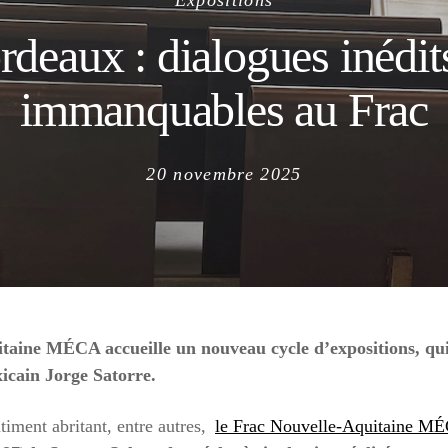
Expositions
rdeaux : dialogues inédits
immanquables au Frac
Posted
20 novembre 2025
on
taine MÉCA accueille un nouveau cycle d’expositions, qui 
icain Jorge Satorre.
iment abritant, entre autres,
le Frac Nouvelle-Aquitaine M