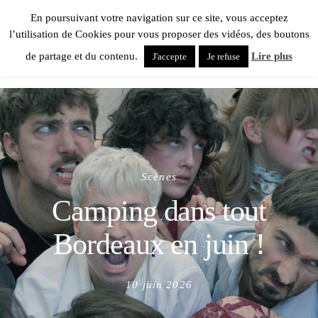
En poursuivant votre navigation sur ce site, vous acceptez
l’utilisation de Cookies pour vous proposer des vidéos, des boutons
de partage et du contenu.
Lire plus
J'accepte
Je refuse
Scènes
Camping dans tout
Bordeaux en juin !
Posted
10 juin 2026
on