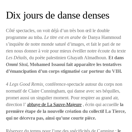
Dix jours de danse denses
Côté spectacles, on voit déjà d’un très bon œil le double
programme au tnba.
Le titre est en arabe
de Danya Hammoud
s’inquiète de notre monde saturé d’images, et fait le pari de ne
rien nous donner à voir pour mieux éveiller notre écoute du texte
Les Détails,
du poète palestinien Ghayath Almadhoun.
Et dans
Ommi Sissi
, Mohamed Issaoui fait apparaître les tentatives
d’émancipation d’un corps stigmatisé car porteur du VIH.
4 Legs Good Remix,
conférence-spectacle autour du corps non
normatif de Claire Cunningham, qui danse avec ses béquilles,
promet aussi un singulier moment. Pour respirer au grand air,
direction l’
abbaye de La Sauve-Majeure
, écrin qui accueille
la
première étape de la nouvelle création du collectif La Tierce,
qui ne décevra pas, ainsi qu’une courte pièce.
Réservez du temps pour l’une des spécificités de Camping :
le