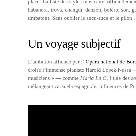
place. La liste des styles musicaux, officielleme
habanera, trova, changüí, danzón, boléro, son, g
timbaton). Sans oublier le sucu-sucu et le pilón
Un voyage subjectif
L’ambition affichée par l’
Opéra national de Bor
croise l’immense pianiste Harold López-Nussa
—
musiciens » — comme
María La O
, l’une des
za
mélangeant zarzuela espagnole, influences de Puc