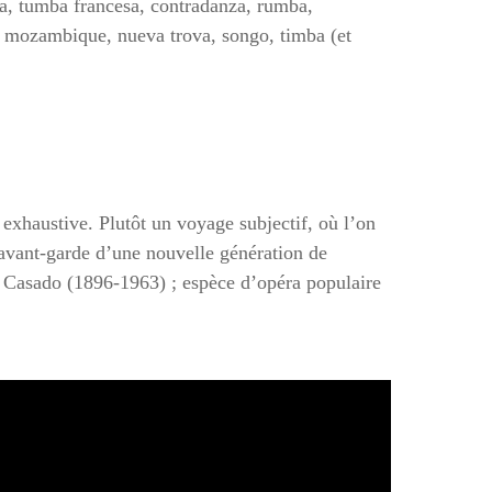
cha, tumba francesa, contradanza, rumba,
a, mozambique, nueva trova, songo, timba (et
 exhaustive. Plutôt un voyage subjectif, où l’on
’avant-garde d’une nouvelle génération de
 Casado (1896-1963) ; espèce d’opéra populaire
.