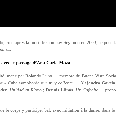
, créé après la mort de Compay Segundo en 2003, se pose là, 
puros.
e avec le passage d’Ana Carla Maza
Comité, mené par Rolando Luna — membre du Buena Vista Soc
mme « Cuba symphonique »
muy caliente
—
Alejandro García
ndez
,
Unidad en Rítmo
;
Dennis Llinás
,
Un Cafecito
—
propo
e le corps y participe, bal, avec initiation à la danse, dans l