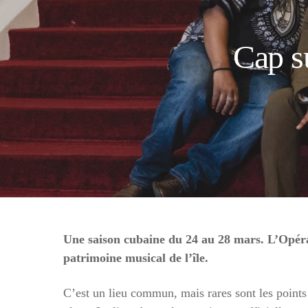
Cap s
Une saison cubaine du 24 au 28 mars. L’Opé
patrimoine musical de l’île.
C’est un lieu commun, mais rares sont les points