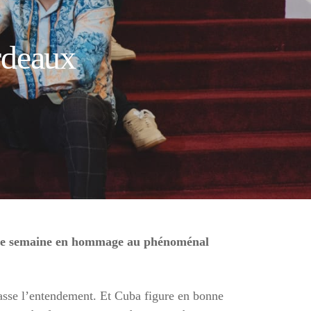
rdeaux
une semaine en hommage au phénoménal
passe l’entendement. Et Cuba figure en bonne