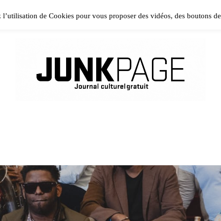
ase install and activate Powerkit plugin from Appearance → In
z l’utilisation de Cookies pour vous proposer des vidéos, des boutons d