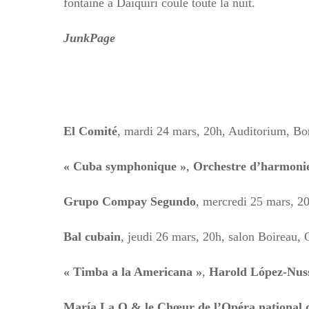
fontaine à Daïquiri coule toute la nuit.
JunkPage
El Comité
, mardi 24 mars, 20h, Auditorium, Bo
« Cuba symphonique »
,
Orchestre d’harmoni
Grupo Compay Segundo
, mercredi 25 mars, 2
Bal cubain
, jeudi 26 mars, 20h, salon Boireau,
« Timba a la Americana »
,
Harold López-Nus
María La O & le Chœur de l’Opéra national 