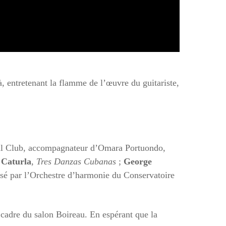
entretenant la flamme de l’œuvre du guitariste,
ial Club, accompagnateur d’Omara Portuondo,
 Caturla
,
Tres Danzas Cubanas
;
George
sé par l’Orchestre d’harmonie du Conservatoire
e cadre du salon Boireau. En espérant que la