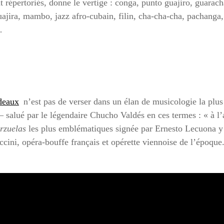
nt répertoriés, donne le vertige : conga, punto guajiro, guara
uajira, mambo, jazz afro-cubain, filin, cha-cha-cha, pachang
…
deaux
n’est pas de verser dans un élan de musicologie la plus
 salué par le légendaire Chucho Valdés en ces termes : « à l
rzuelas
les plus emblématiques signée par Ernesto Lecuona y
cini, opéra-bouffe français et opérette viennoise de l’époque