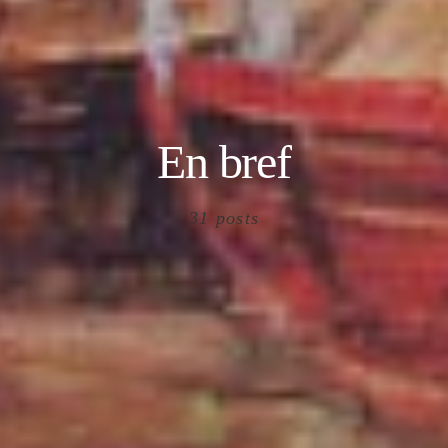
En bref
31 posts