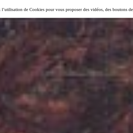
ase install and activate Powerkit plugin from Appearance → In
z l’utilisation de Cookies pour vous proposer des vidéos, des boutons d