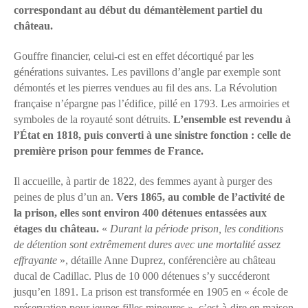
correspondant au début du démantèlement partiel du
château.
Gouffre financier, celui-ci est en effet décortiqué par les
générations suivantes. Les pavillons d’angle par exemple sont
démontés et les pierres vendues au fil des ans. La Révolution
française n’épargne pas l’édifice, pillé en 1793. Les armoiries et
symboles de la royauté sont détruits.
L’ensemble est revendu à
l’État en 1818, puis converti à une sinistre fonction : celle de
première prison pour femmes de France.
Il accueille, à partir de 1822, des femmes ayant à purger des
peines de plus d’un an.
Vers 1865, au comble de l’activité de
la prison, elles sont environ 400 détenues entassées aux
étages du château.
«
Durant la période prison, les conditions
de détention sont extrêmement dures avec une mortalité assez
effrayante
», détaille Anne Duprez, conférencière au château
ducal de Cadillac. Plus de 10 000 détenues s’y succéderont
jusqu’en 1891. La prison est transformée en 1905 en « école de
préservation pour jeunes filles mineures », c’est-à-dire en maison