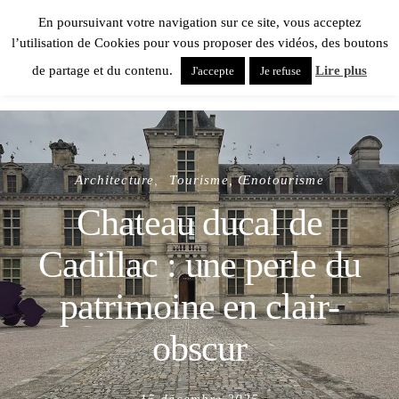
En poursuivant votre navigation sur ce site, vous acceptez
l’utilisation de Cookies pour vous proposer des vidéos, des boutons
de partage et du contenu.
Lire plus
J'accepte
Je refuse
Architecture
Tourisme, Œnotourisme
Chateau ducal de
Cadillac : une perle du
patrimoine en clair-
obscur
Posted
15 décembre 2025