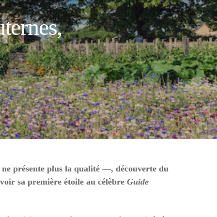
ternes,
 ne présente plus la qualité —, découverte du
voir sa première étoile au célèbre
Guide