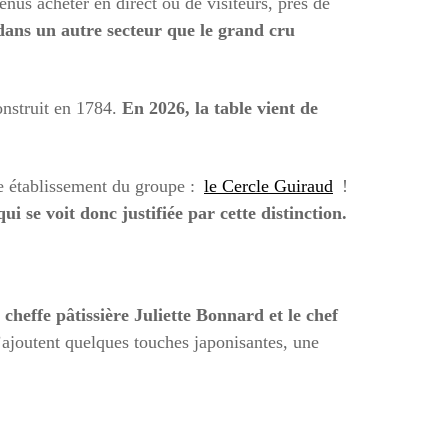
nus acheter en direct ou de visiteurs, près de
 dans un autre secteur que le grand cru
onstruit en 1784.
En 2026, la table vient de
re établissement du groupe :
le Cercle Guiraud
!
ui se voit donc justifiée par cette distinction.
 cheffe pâtissière Juliette Bonnard et le chef
s’ajoutent quelques touches japonisantes, une