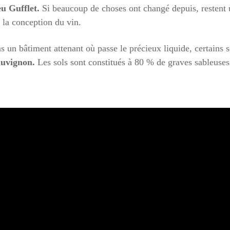
u Gufflet.
Si beaucoup de choses ont changé depuis, restent 
 la conception du vin.
s un bâtiment attenant où passe le précieux liquide, certains s
auvignon.
Les sols sont constitués à 80 % de graves sableuses,