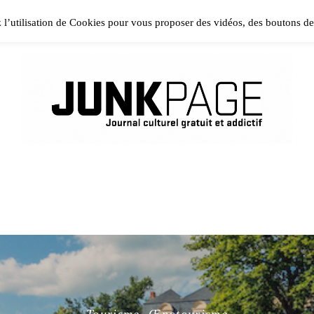
ase install and activate Powerkit plugin from Appearance → In
z l’utilisation de Cookies pour vous proposer des vidéos, des boutons d