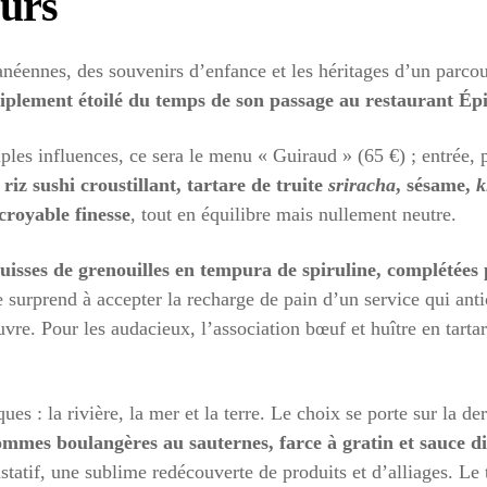
eurs
éennes, des souvenirs d’enfance et les héritages d’un parcou
triplement étoilé du temps de son passage au restaurant Épi
iples influences, ce sera le menu « Guiraud » (65 €) ; entrée,
riz sushi croustillant, tartare de truite
sriracha
, sésame,
k
croyable finesse
, tout en équilibre mais nullement neutre.
uisses de grenouilles en tempura de spiruline, complétées p
e surprend à accepter la recharge de pain d’un service qui anti
vre. Pour les audacieux, l’association bœuf et huître en tartare
ues : la rivière, la mer et la terre. Le choix se porte sur la de
pommes boulangères au sauternes, farce à gratin et sauce di
atif, une sublime redécouverte de produits et d’alliages. Le 