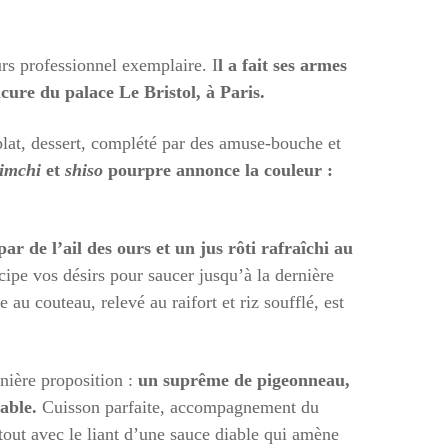
rs professionnel exemplaire. I
l a fait ses armes
cure du palace Le Bristol, à Paris.
 plat, dessert, complété par des amuse-bouche et
imchi
et
shiso
pourpre annonce la couleur :
ar de l’ail des ours et un jus rôti rafraîchi au
cipe vos désirs pour saucer jusqu’à la dernière
 au couteau, relevé au raifort et riz soufflé, est
rnière proposition :
un suprême de pigeonneau,
able.
Cuisson parfaite, accompagnement du
tout avec le liant d’une sauce diable qui amène