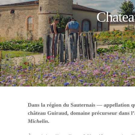
Chatea
Dans la région du Sauternais — appellation qu
château Guiraud, domaine précurseur dans l’ag
Michelin
.