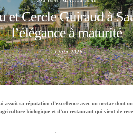
Tourisme, Œnotourisme
u et Cercle Guiraud à Sau
l’élégance à maturité
Posted
15 juin 2026
on
i assoit sa réputation d’excellence avec un nectar dont on
riculture biologique et d’un restaurant qui vient de rece