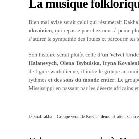
La musique folkloriq
Bien mal avisé serait celui qui résumerait DakhaB
ukrainien
, qui repasse par chez nous à peine pl
s’attirer la sympathie des foules et parcourir les
Son histoire serait plutôt celle d’
un Velvet Unde
Halanevych, Olena Tsybulska, Iryna Kovalen
de figure warholienne, il initie le groupe au mi
rythmes
et des sons du monde entier
. Le group
Mississippi en passant par les déserts africains 
DakhaBrakha – Groupe venu de Kiev en démonstration sur scèn