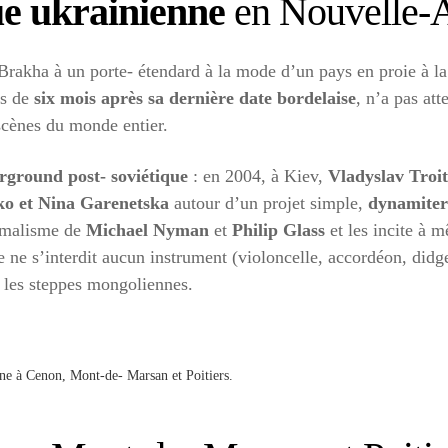
ue ukrainienne
en Nouvelle-A
rakha à un porte- étendard à la mode d’un pays en proie à la 
us de
six mois après sa dernière date bordelaise
, n’a pas at
 scènes du monde entier.
rground post- soviétique
: en 2004, à Kiev,
Vladyslav Troit
ko et Nina Garenetska
autour d’un projet simple,
dynamiter 
nimalisme de
Michael Nyman
et
Philip Glass
et les incite à 
e ne s’interdit aucun instrument (violoncelle, accordéon, did
et les steppes mongoliennes.
e à Cenon, Mont-de- Marsan et Poitiers.