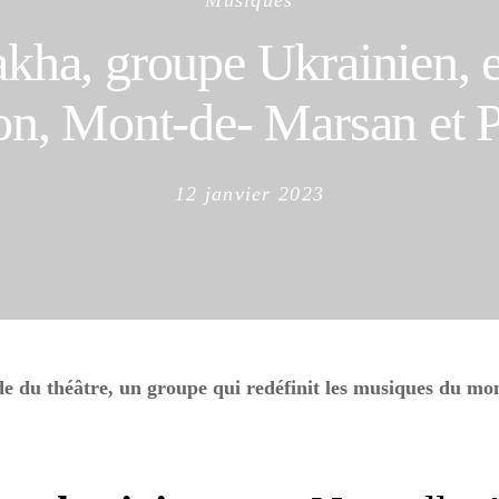
Musiques
kha, groupe Ukrainien, e
n, Mont-de- Marsan et P
Posted
12 janvier 2023
on
théâtre, un groupe qui redéfinit les musiques du mond