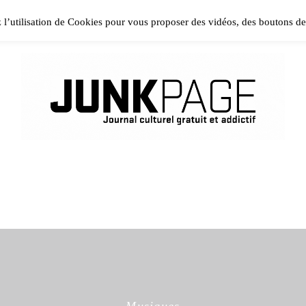
ase install and activate Powerkit plugin from Appearance → In
z l’utilisation de Cookies pour vous proposer des vidéos, des boutons d