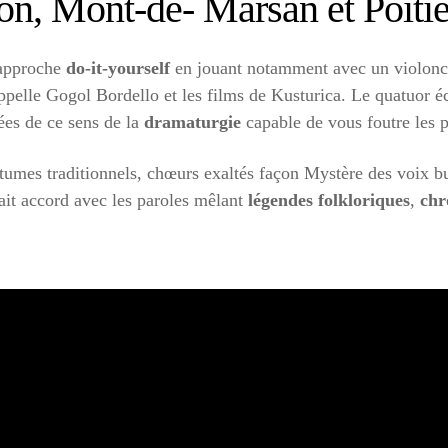
on, Mont-de- Marsan et Poitie
 approche
do-it-yourself
en jouant notamment avec un violonc
appelle Gogol Bordello et les films de Kusturica. Le quatuor éc
ées de ce sens de la
dramaturgie
capable de vous foutre les 
stumes traditionnels, chœurs exaltés façon Mystère des voix bul
ait accord avec les paroles mêlant
légendes folkloriques
,
chr