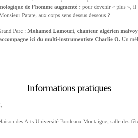
chnologique de l’homme augmenté :
pour devenir « plus », il
 Monsieur Patate, aux corps sens dessus dessous ?
 Grand Parc :
Mohamed Lamouri, chanteur algérien malvoyan
s’accompagne ici du multi-instrumentiste Charlie O.
Un méla
Informations pratiques
!
,
Maison des Arts Université Bordeaux Montaigne, salle des fê