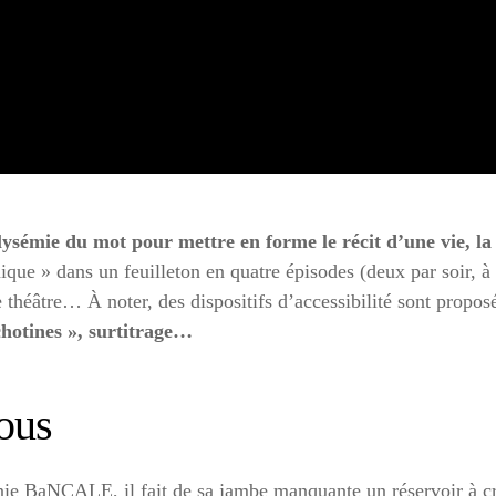
olysémie du mot pour mettre en forme le récit d’une vie, la
ique » dans un feuilleton en quatre épisodes (deux par soir, à
théâtre… À noter, des dispositifs d’accessibilité sont proposé
chotines », surtitrage…
ous
e BaNCALE, il fait de sa jambe manquante un réservoir à créa