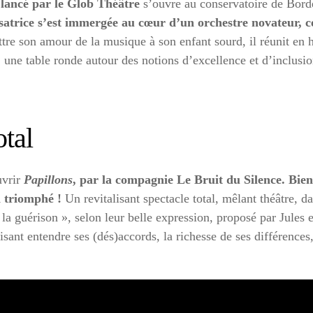
! lancé par le Glob Théâtre
s’ouvre au conservatoire de Bor
isatrice s’est immergée au cœur d’un orchestre novateur, c
ttre son amour de la musique à son enfant sourd, il réunit en
une table ronde autour des notions d’excellence et d’inclusion 
otal
uvrir
Papillons
, par la compagnie Le Bruit du Silence. Bie
in triomphé !
Un revitalisant spectacle total, mêlant théâtre, 
de la guérison », selon leur belle expression, proposé par Jules
sant entendre ses (dés)accords, la richesse de ses différences