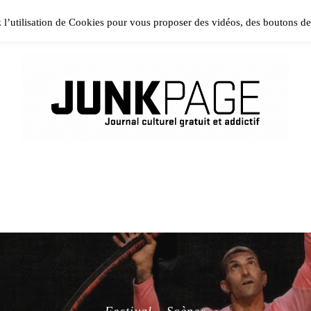
ase install and activate Powerkit plugin from Appearance → In
z l’utilisation de Cookies pour vous proposer des vidéos, des boutons d