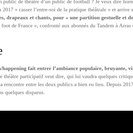
 public de théâtre d’un public de football ? Je veux dire horm
 2017 « casser l’entre-soi de la pratique théâtrale » et arrive
es, drapeaux et chants, pour « une partition gestuelle et 
e foot de France », confronté aux abonnés du Tandem à Arras (o
e
n/happening fait entrer l’ambiance populaire, bruyante, vir
e théâtre participatif veut dire, qui lui vaudra quelques critiq
a rencontre entre les deux publics a bien eu lieu. Depuis 201
ns quelques disparus.