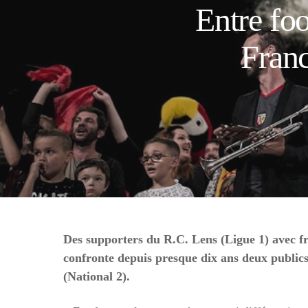
Entre foo
Franc
Des supporters du R.C. Lens (Ligue 1) avec fr
confronte depuis presque dix ans deux publics
(National 2).