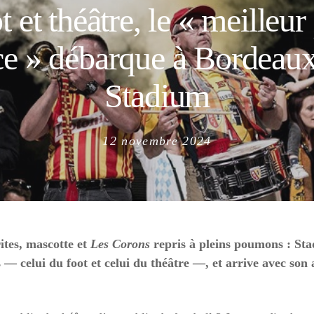
t et théâtre, le « meilleur
e » débarque à Bordeau
Stadium
Posted
12 novembre 2024
on
ites, mascotte et
Les Corons
repris à pleins poumons : St
 — celui du foot et celui du théâtre —, et arrive avec so