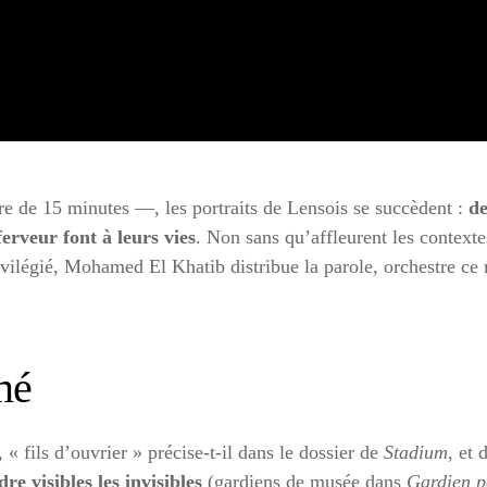
 de 15 minutes —, les portraits de Lensois se succèdent :
de
ferveur font à leurs vies
. Non sans qu’affleurent les context
vilégié, Mohamed El Khatib distribue la parole, orchestre ce 
mé
« fils d’ouvrier » précise-t-il dans le dossier de
Stadium
, et 
e visibles les invisibles
(gardiens de musée dans
Gardien p