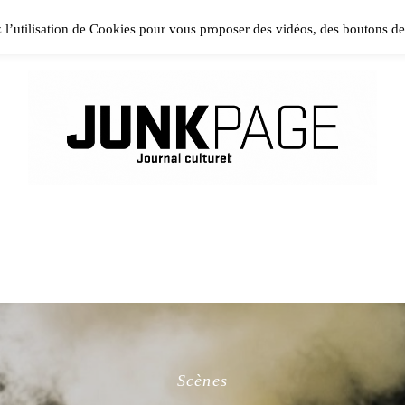
ase install and activate Powerkit plugin from Appearance → In
z l’utilisation de Cookies pour vous proposer des vidéos, des boutons d
Scènes