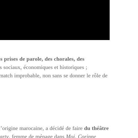
s prises de parole, des chorales, des
es sociaux, économiques et historiques ;
match improbable, non sans se donner le rôle de
d’origine marocaine, a décidé de faire
du théâtre
arty
, femme de ménage dans
Moi, Corinne