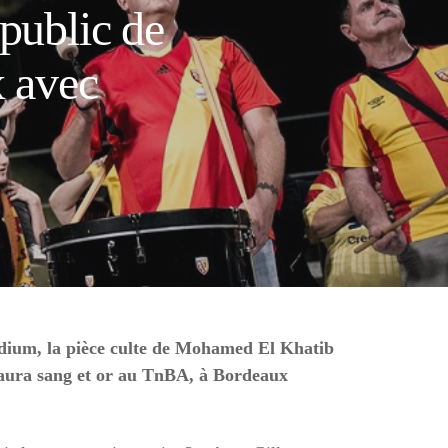
 public de
x avec
adium, la pièce culte de Mohamed El Khatib
n aura sang et or au TnBA, à Bordeaux