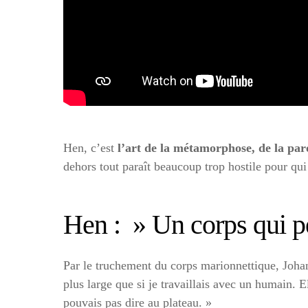
Hen, c’est
l’art de la métamorphose, de la par
dehors tout paraît beaucoup trop hostile pour qui
Hen : » Un corps qui pe
Par le truchement du corps marionnettique, Johan
plus large que si je travaillais avec un humain.
pouvais pas dire au plateau. »