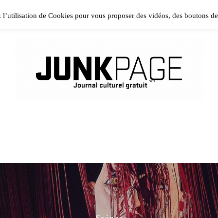
ase install and activate Powerkit plugin from Appearance → In
z l’utilisation de Cookies pour vous proposer des vidéos, des boutons d