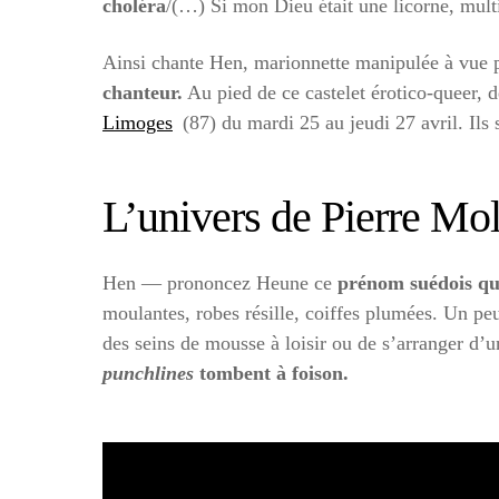
choléra
/(…) Si mon Dieu était une licorne, multi
Ainsi chante Hen, marionnette manipulée à vue p
chanteur.
Au pied de ce castelet érotico-queer, d
Limoges
(87) du mardi 25 au jeudi 27 avril. Ils
L’univers de Pierre Mol
Hen — prononcez Heune ce
prénom suédois qui
moulantes, robes résille, coiffes plumées. Un p
des seins de mousse à loisir ou de s’arranger d
punchlines
tombent à foison.