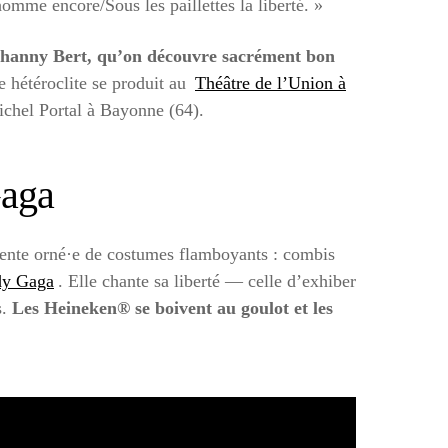
homme encore/Sous les paillettes la liberté. »
hanny Bert, qu’on découvre sacrément bon
e hétéroclite se produit au
Théâtre de l’Union à
ichel Portal à Bayonne (64).
Gaga
nte orné·e de costumes flamboyants : combis
dy Gaga
. Elle chante sa liberté — celle d’exhiber
s.
Les Heineken® se boivent au goulot et les