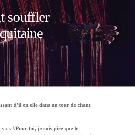
t souffler
quitaine
sant d’il en elle dans un tour de chant
 vois !/
Pour toi, je suis pire que le