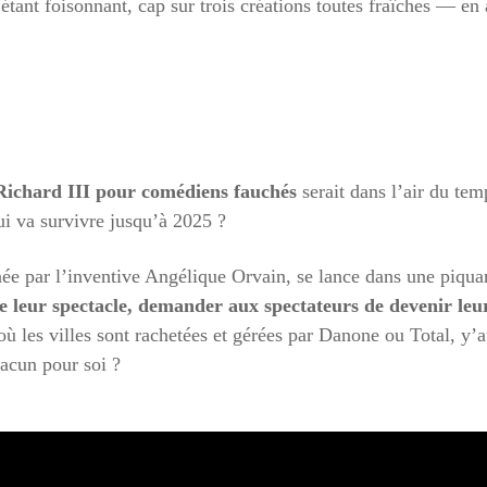
tant foisonnant, cap sur trois créations toutes fraîches — e
ichard III pour comédiens fauchés
serait dans l’air du te
i va survivre jusqu’à 2025 ?
née par l’inventive Angélique Orvain, se lance dans une piqu
de leur spectacle, demander aux spectateurs de devenir le
ù les villes sont rachetées et gérées par Danone ou Total, y’au
hacun pour soi ?