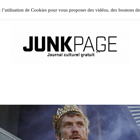
ase install and activate Powerkit plugin from Appearance → In
z l’utilisation de Cookies pour vous proposer des vidéos, des boutons d