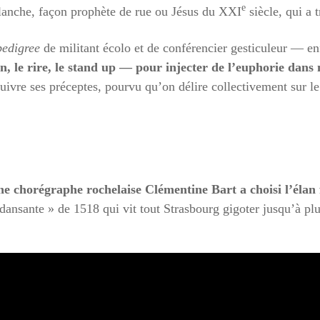
e
blanche, façon prophète de rue ou Jésus du XXI
siècle, qui a 
pedigree
de militant écolo et de conférencier gesticuleur —
own, le rire, le stand up — pour injecter de l’euphorie dans
 suivre ses préceptes, pourvu qu’on délire collectivement sur 
ne chorégraphe rochelaise Clémentine Bart a choisi l’élan 
 dansante » de 1518 qui vit tout Strasbourg gigoter jusqu’à plu