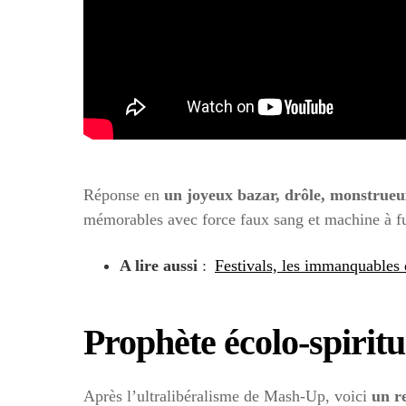
Réponse en
un joyeux bazar, drôle, monstrueu
mémorables avec force faux sang et machine à f
A lire aussi
:
Festivals, les immanquables d
Prophète écolo-spiritu
Après l’ultralibéralisme de Mash-Up, voici
un re