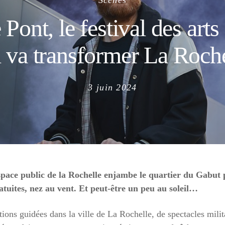
Scènes
Pont, le festival des arts
 va transformer La Roche
Posted
3 juin 2024
on
espace public de la Rochelle enjambe le quartier du Gabut 
atuites, nez au vent. Et peut-être un peu au soleil…
ions guidées dans la ville de La Rochelle, de spectacles mili