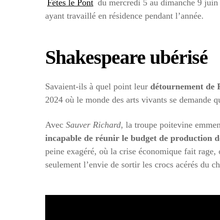
Fêtes le Pont
du mercredi 5 au dimanche 9 juin é
ayant travaillé en résidence pendant l’année.
Shakespeare ubérisé
Savaient-ils à quel point leur
détournement de R
2024 où le monde des arts vivants se demande qu
Avec
Sauver Richard
, la troupe poitevine emme
incapable de réunir le budget de production 
peine exagéré, où la crise économique fait rage, o
seulement l’envie de sortir les crocs acérés du c