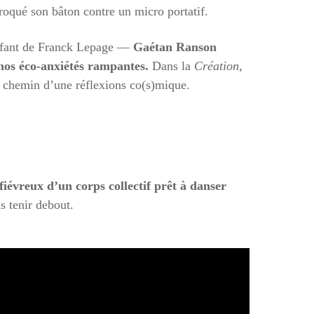
troqué son bâton contre un micro portatif.
 enfant de Franck Lepage —
Gaétan Ranson
 nos éco-anxiétés rampantes.
Dans la
Création
,
le chemin d’une réflexions co(s)mique.
fiévreux d’un corps collectif prêt à danser
s tenir debout.