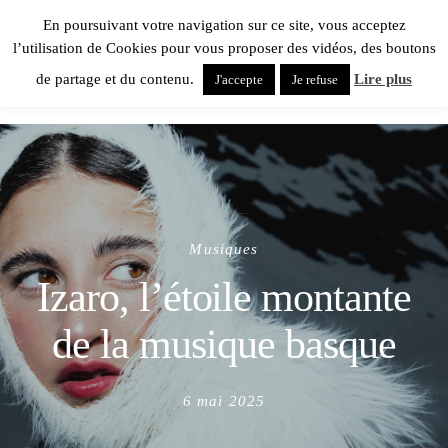
En poursuivant votre navigation sur ce site, vous acceptez
l’utilisation de Cookies pour vous proposer des vidéos, des boutons
de partage et du contenu.
Lire plus
J'accepte
Je refuse
Musiques
Izaro, l’étoile montante
de la musique basque
Posted
6 mai 2025
on