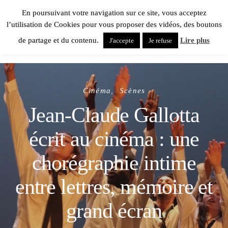
En poursuivant votre navigation sur ce site, vous acceptez
l’utilisation de Cookies pour vous proposer des vidéos, des boutons
de partage et du contenu.
Lire plus
J'accepte
Je refuse
Cinéma
Scènes
Jean-Claude Gallotta
écrit au cinéma : une
chorégraphie intime
entre lettres, mémoire et
grand écran