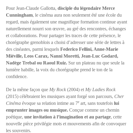
Pour Jean-Claude Gallotta,
disciple du légendaire Merce
Cunningham
, le cinéma aura non seulement été une école du
regard, mais également une magnifique formation continue ayant
naturellement nourri son œuvre, au gré des rencontres, échanges
et collaborations. Pour partager les traces de cette présence, le
chorégraphe grenoblois a choisi d’adresser une série de lettres à
des cinéastes, parmi lesquels
Federico Fellini, Anne-Marie
Miéville, Leos Carax, Nanni Moretti, Jean-Luc Godard,
Nadège Trebal ou Raoul Ruiz.
Sur un plateau nu que seule la
lumière habille, la voix du chorégraphe prend le ton de la
confidence.
De la même façon que
My Rock
(2004) et
My Ladies Rock
(2015) célébraient les musiques ayant forgé son parcours,
Cher
e
Cinéma
évoque sa relation intime au 7
art, sans toutefois
lui
emprunter images ou musique.
Conçue comme un chemin
poétique,
une invitation à l’imagination et au partage
, cette
nouvelle pièce privilégie mots et mouvements afin de convoquer
les souvenirs.