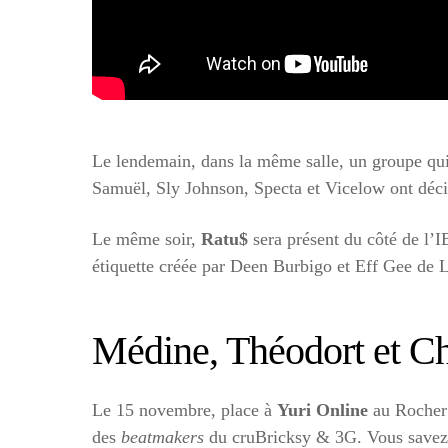
Le lendemain, dans la même salle, un groupe qui 
Samuël, Sly Johnson, Specta et Vicelow ont décid
Le même soir,
Ratu$
sera présent du côté de l’I
étiquette créée par Deen Burbigo et Eff Gee de L
Médine, Théodort et Chi
Le 15 novembre, place à
Yuri Online
au Rocher 
des
beatmakers
du cruBricksy & 3G. Vous savez d