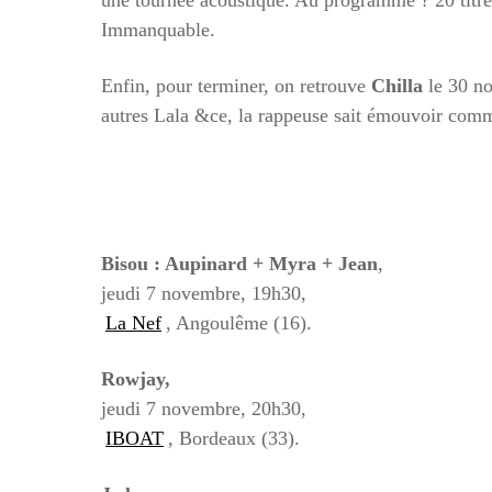
une tournée acoustique. Au programme ? 20 titres
Immanquable.
Enfin, pour terminer, on retrouve
Chilla
le 30 no
autres Lala &ce, la rappeuse sait émouvoir comme
Bisou : Aupinard + Myra + Jean
,
jeudi 7 novembre, 19h30,
La Nef
, Angoulême (16).
Rowjay,
jeudi 7 novembre, 20h30,
IBOAT
, Bordeaux (33).