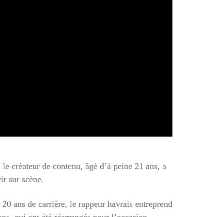
le créateur de contenu, âgé d’à peine 21 ans, a
ir sur scène.
 20 ans de carrière, le rappeur havrais entreprend