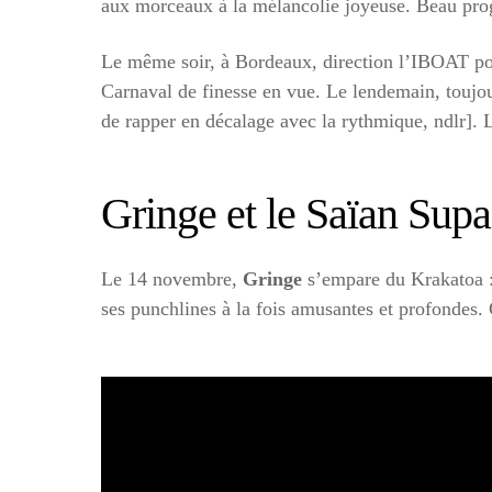
aux morceaux à la mélancolie joyeuse. Beau pro
Le même soir, à Bordeaux, direction l’IBOAT po
Carnaval de finesse en vue. Le lendemain, toujo
de rapper en décalage avec la rythmique, ndlr]. L
Gringe et le Saïan Sup
Le 14 novembre,
Gringe
s’empare du Krakatoa :
ses punchlines à la fois amusantes et profondes. 