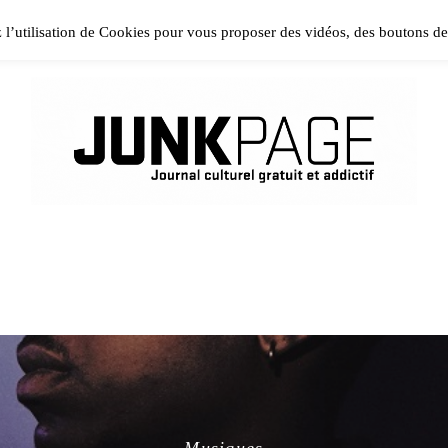
ase install and activate Powerkit plugin from Appearance → In
z l’utilisation de Cookies pour vous proposer des vidéos, des boutons d