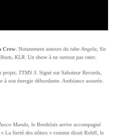
a Crew
. Notamment auteurs du tube
Angela
, Sir
 album,
KLR
. Un show à ne surtout pas rater.
u projet,
TTMS 3
. Signé sur Saboteur Records,
âce à son énergie débordante. Ambiance assurée.
ueco Mundo
, le Bordelais arrive accompagné
 « La fierté des nôtres » comme dirait Rohff, le