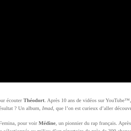
our écouter
Théodort
. Après 10 ans de vidéos sur YouTube™, 
Résultat ? Un album,
Imad
, que l’on est curieux d’aller découvr
 Femina, pour voir
Médine
, un pionnier du rap français. Après