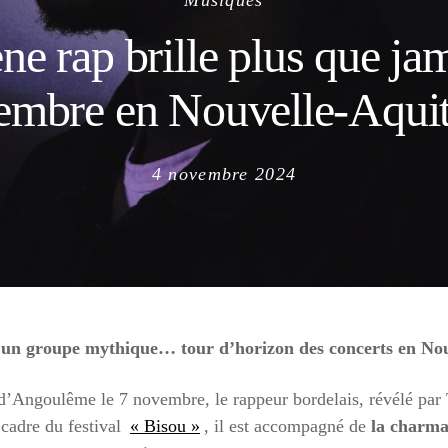
Musiques
ne rap brille plus que ja
embre en Nouvelle-Aquit
Posted
4 novembre 2024
on
, un groupe mythique… tour d’horizon des concerts en No
 d’Angoulême le 7 novembre, le rappeur bordelais, révélé par 
 cadre du festival
« Bisou »
, il est accompagné de
la charma