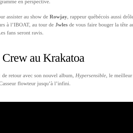
gramme en perspective.
ur assister au show de
Rowjay
, rappeur québécois aussi drô
urs à l’IBOAT, au tour de
Jwles
de vous faire bouger la tête 
es fans seront ravis.
a Crew au Krakatoa
 de retour avec son nouvel album,
Hypersensible
, le meilleu
Casseur flowteur jusqu’à l’infini.