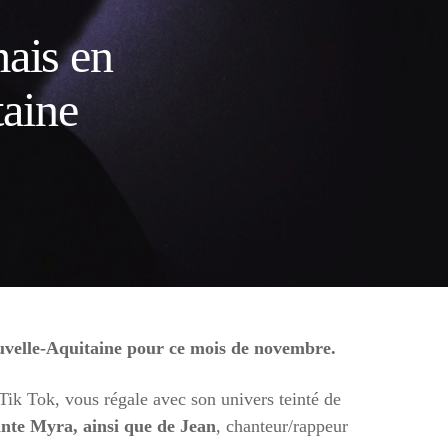
mais en
aine
uvelle-Aquitaine pour ce mois de novembre.
Tik Tok, vous régale avec son univers teinté de
nte Myra, ainsi que de Jean
, chanteur/rappeur