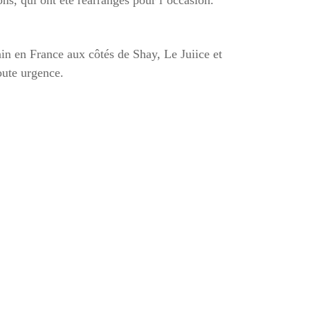
ns, qui ont été réarrangés pour l’occasion.
n en France aux côtés de Shay, Le Juiice et
oute urgence.