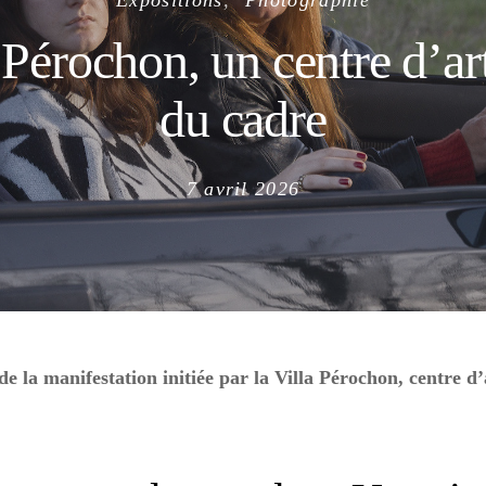
Expositions
Photographie
 Pérochon, un centre d’art
du cadre
Posted
7 avril 2026
on
de la manifestation initiée par la Villa Pérochon, centre 