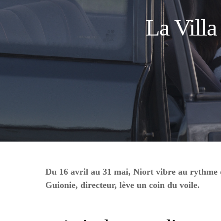
La Villa
Du 16 avril au 31 mai, Niort vibre au rythme 
Guionie, directeur, lève un coin du voile.