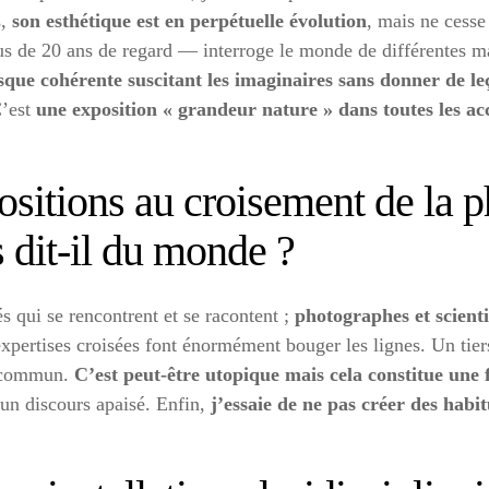
s,
son esthétique est en perpétuelle évolution
, mais ne cesse
us de 20 ans de regard — interroge le monde de différentes ma
que cohérente suscitant les imaginaires sans donner de le
C’est
une exposition « grandeur nature » dans toutes les ac
sitions au croisement de la p
 dit-il du monde ?
s qui se rencontrent et se racontent ;
photographes et scienti
xpertises croisées font énormément bouger les lignes. Un tie
du commun.
C’est peut-être utopique mais cela constitue une 
 un discours apaisé. Enfin,
j’essaie de ne pas créer des habi