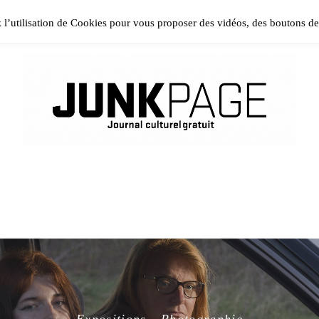
ase install and activate Powerkit plugin from Appearance → In
z l’utilisation de Cookies pour vous proposer des vidéos, des boutons d