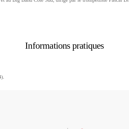
t au Big Band Côte Sud, dirigé par le trompettiste Pascal Dra
Informations pratiques
4).