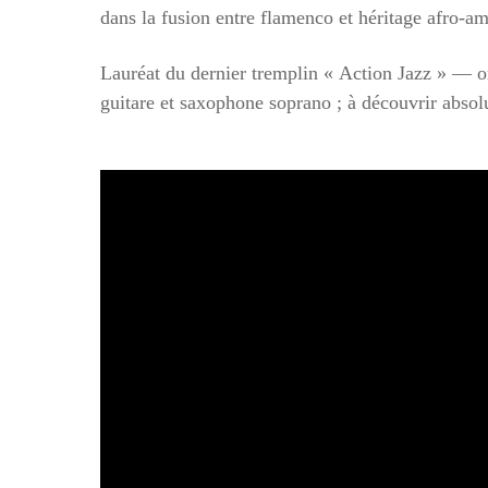
dans la fusion entre flamenco et héritage afro-am
Lauréat du dernier tremplin « Action Jazz » — o
guitare et saxophone soprano ; à découvrir abso