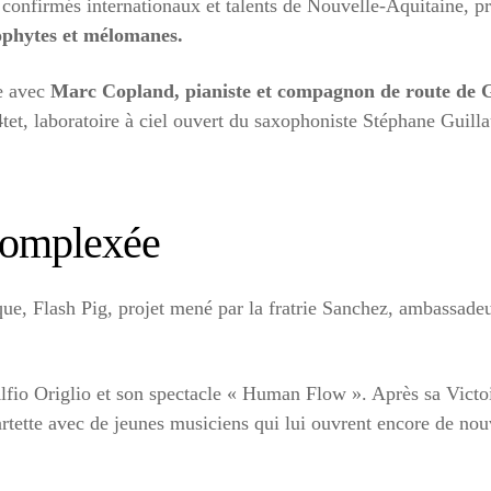
 confirmés internationaux et talents de Nouvelle-Aquitaine, pr
éophytes et mélomanes.
le avec
Marc Copland, pianiste et compagnon de route de G
t, laboratoire à ciel ouvert du saxophoniste Stéphane Guill
complexée
ique, Flash Pig, projet mené par la fratrie Sanchez, ambassad
lfio Origlio et son spectacle « Human Flow ». Après sa Victo
uartette avec de jeunes musiciens qui lui ouvrent encore de nou