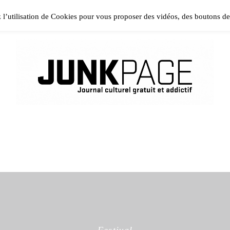
ase install and activate Powerkit plugin from Appearance → In
z l’utilisation de Cookies pour vous proposer des vidéos, des boutons d