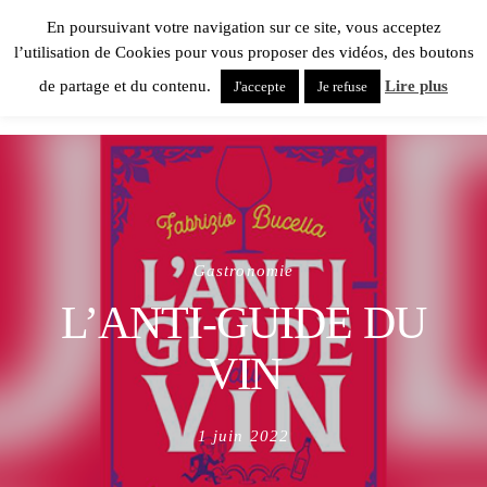
En poursuivant votre navigation sur ce site, vous acceptez
l’utilisation de Cookies pour vous proposer des vidéos, des boutons
de partage et du contenu.
Lire plus
J'accepte
Je refuse
Gastronomie
L’ANTI-GUIDE DU
VIN
Posted
1 juin 2022
on