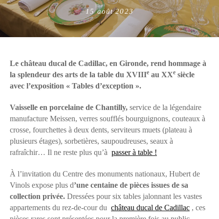
Posted
15 août 2023
on
Le château ducal de Cadillac, en Gironde, rend hommage à
e
e
la splendeur des arts de la table du XVIII
au XX
siècle
avec l’exposition « Tables d’exception ».
Vaisselle en porcelaine de Chantilly,
service de la légendaire
manufacture Meissen, verres soufflés bourguignons, couteaux à
crosse, fourchettes à deux dents, serviteurs muets (plateau à
plusieurs étages), sorbetières, saupoudreuses, seaux à
rafraîchir… Il ne reste plus qu’à
passer à table !
À l’invitation du Centre des monuments nationaux, Hubert de
Vinols expose plus d
’une centaine de pièces issues de sa
collection privée.
Dressées pour six tables jalonnant les vastes
appartements du rez-de-cour du
château ducal de Cadillac
, ces
pièces rares sont présentées pour la première fois au public.