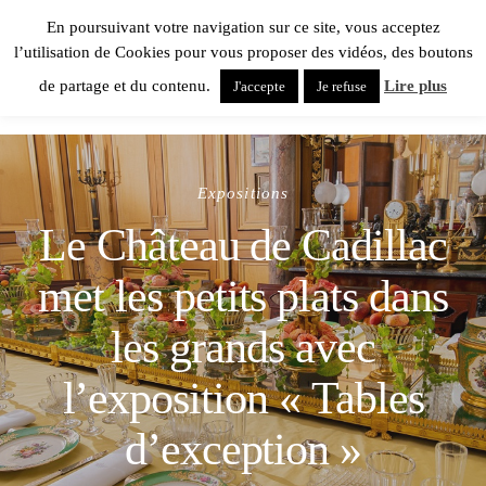
En poursuivant votre navigation sur ce site, vous acceptez
l’utilisation de Cookies pour vous proposer des vidéos, des boutons
de partage et du contenu.
Lire plus
J'accepte
Je refuse
Expositions
Le Château de Cadillac
met les petits plats dans
les grands avec
l’exposition « Tables
d’exception »