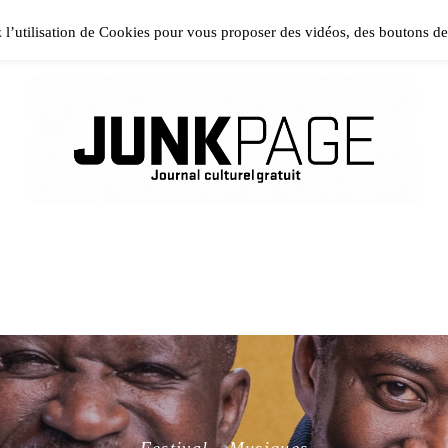
ase install and activate Powerkit plugin from Appearance → In
z l’utilisation de Cookies pour vous proposer des vidéos, des boutons d