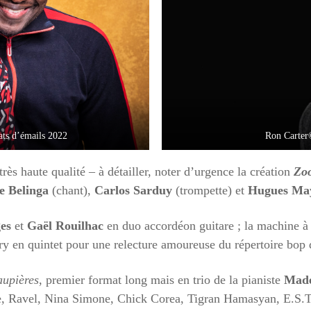
ts d’émails 2022
Ron Carter
très haute qualité – à détailler, noter d’urgence la création
Zo
e Belinga
(chant),
Carlos Sarduy
(trompette) et
Hugues Ma
ges
et
Gaël Rouilhac
en duo accordéon guitare ; la machine à
y en quintet pour une relecture amoureuse du répertoire bop
aupières
, premier format long mais en trio de la pianiste
Made
tie, Ravel, Nina Simone, Chick Corea, Tigran Hamasyan, E.S