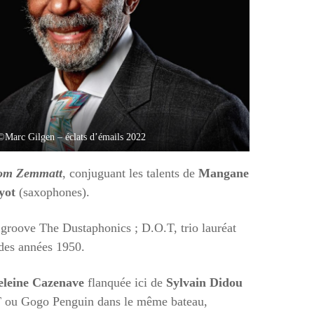
©Marc Gilgen – éclats d’émails 2022
om Zemmatt
, conjuguant les talents de
Mangane
yot
(saxophones).
 groove The Dustaphonics ; D.O.T, trio lauréat
 des années 1950.
leine Cazenave
flanquée ici de
Sylvain Didou
.T ou Gogo Penguin dans le même bateau,