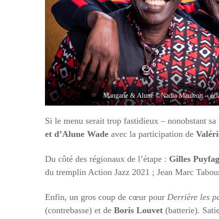
Mangane & Alune ©Nadia Mauleon – écla
Si le menu serait trop fastidieux – nonobstant sa 
et d’Alune Wade
avec la participation de
Valéri
Du côté des régionaux de l’étape :
Gilles Puyfa
du tremplin Action Jazz 2021 ; Jean Marc Tabour
Enfin, un gros coup de cœur pour
Derrière les p
(contrebasse) et de
Boris Louvet
(batterie). Sa