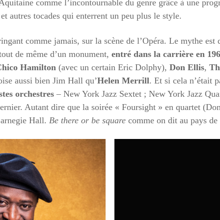
-Aquitaine comme l’incontournable du genre grâce à une prog
et autres tocades qui enterrent un peu plus le style.
fringant comme jamais, sur la scène de l’Opéra. Le mythe est 
le tout de même d’un monument,
entré dans la carrière en 19
hico Hamilton
(avec un certain Eric Dolphy),
Don Ellis
,
Th
oise aussi bien Jim Hall qu’
Helen Merrill
. Et si cela n’était 
tes orchestres
– New York Jazz Sextet ; New York Jazz Quarte
ernier. Autant dire que la soirée « Foursight » en quartet (D
Carnegie Hall.
Be there or be square
comme on dit au pays de