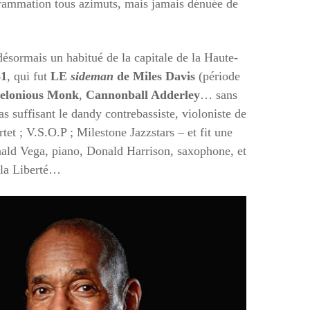
rammation tous azimuts, mais jamais dénuée de
désormais un habitué de la capitale de la Haute-
61
, qui fut
LE
sideman
de Miles Davis
(période
elonious Monk
,
Cannonball Adderley
… sans
pas suffisant le dandy contrebassiste, violoniste de
t ; V.S.O.P ; Milestone Jazzstars – et fit une
onald Vega, piano, Donald Harrison, saxophone, et
 la Liberté…