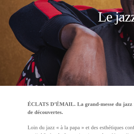
Le jaz
ÉCLATS D’ÉMAIL. La grand-messe du jazz mais
de découvertes.
Loin du jazz « à la papa » et des esthétiques con