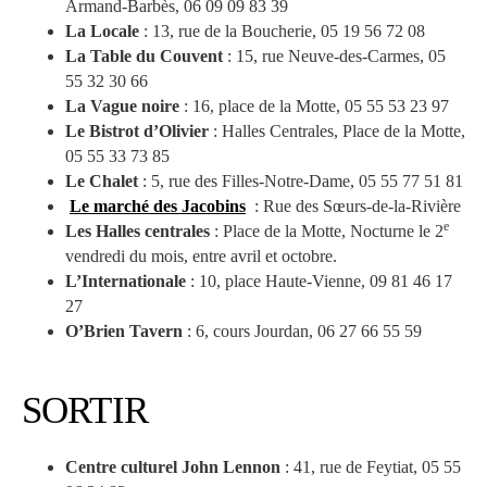
Armand-Barbès, 06 09 09 83 39
La Locale
: 13, rue de la Boucherie, 05 19 56 72 08
La Table du Couvent
: 15, rue Neuve-des-Carmes, 05
55 32 30 66
La Vague noire
: 16, place de la Motte, 05 55 53 23 97
Le Bistrot d’Olivier
: Halles Centrales, Place de la Motte,
05 55 33 73 85
Le Chalet
: 5, rue des Filles-Notre-Dame, 05 55 77 51 81
Le marché des Jacobins
: Rue des Sœurs-de-la-Rivière
e
Les Halles centrales
: Place de la Motte, Nocturne le 2
vendredi du mois, entre avril et octobre.
L’Internationale
: 10, place Haute-Vienne, 09 81 46 17
27
O’Brien Tavern
: 6, cours Jourdan, 06 27 66 55 59
SORTIR
Centre culturel John Lennon
: 41, rue de Feytiat, 05 55