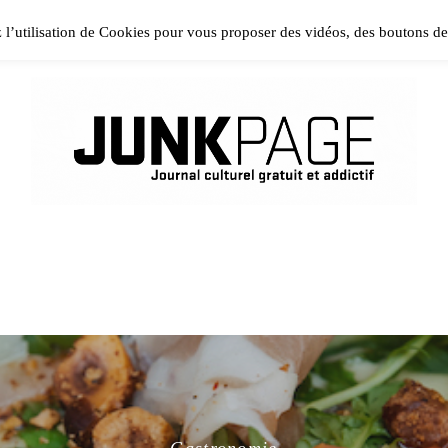
ase install and activate Powerkit plugin from Appearance → In
z l’utilisation de Cookies pour vous proposer des vidéos, des boutons d