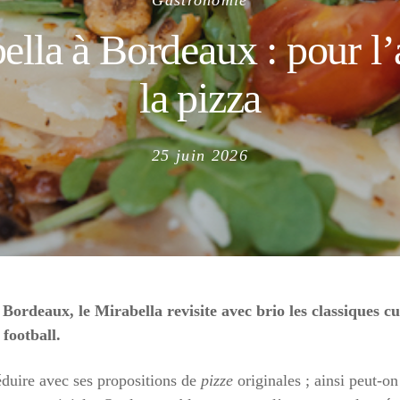
Gastronomie
ella à Bordeaux : pour l
la pizza
Posted
25 juin 2026
on
Bordeaux, le Mirabella revisite avec brio les classiques cu
football.
duire avec ses propositions de
pizze
originales ; ainsi peut-o