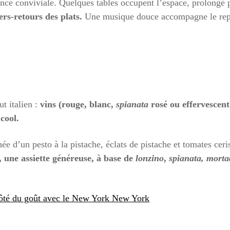
ance conviviale. Quelques tables occupent l’espace, prolongé p
ers-retours des plats.
Une musique douce accompagne le repa
ut italien :
vins (rouge, blanc,
spianata
rosé ou effervescent
cool.
 d’un pesto à la pistache, éclats de pistache et tomates ceris
 une assiette généreuse, à base de
lonzino
,
spianata, morta
côté du goût avec le New York New York