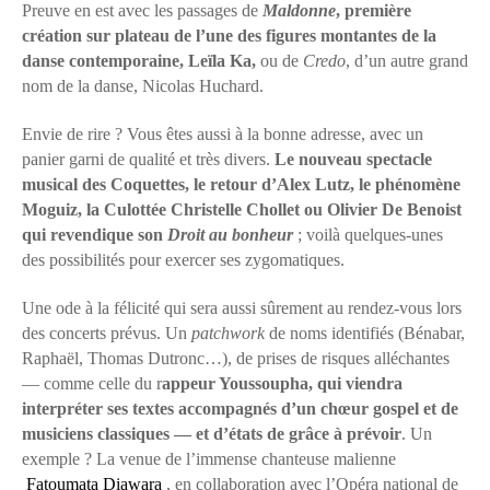
Preuve en est avec les passages de
Maldonne
, première
création sur plateau de l’une des figures montantes de la
danse contemporaine, Leïla Ka,
ou de
Credo
, d’un autre grand
nom de la danse, Nicolas Huchard.
Envie de rire ? Vous êtes aussi à la bonne adresse, avec un
panier garni de qualité et très divers.
Le nouveau spectacle
musical des Coquettes, le retour d’Alex Lutz, le phénomène
Moguiz, la Culottée Christelle Chollet ou Olivier De Benoist
qui revendique son
Droit au bonheur
; voilà quelques-unes
des possibilités pour exercer ses zygomatiques.
Une ode à la félicité qui sera aussi sûrement au rendez-vous lors
des concerts prévus. Un
patchwork
de noms identifiés (Bénabar,
Raphaël, Thomas Dutronc…), de prises de risques alléchantes
— comme celle du r
appeur Youssoupha, qui viendra
interpréter ses textes accompagnés d’un chœur gospel et de
musiciens classiques — et d’états de grâce à prévoir
. Un
exemple ? La venue de l’immense chanteuse malienne
Fatoumata Diawara
, en collaboration avec l’Opéra national de