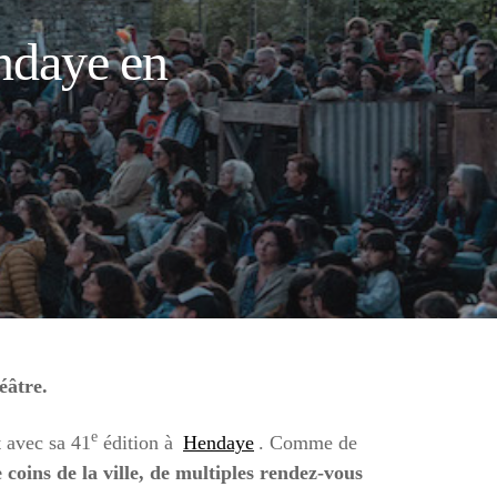
endaye en
éâtre.
e
t avec sa 41
édition à
Hendaye
. Comme de
coins de la ville, de multiples rendez-vous