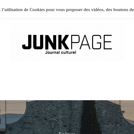
ase install and activate Powerkit plugin from Appearance → In
z l’utilisation de Cookies pour vous proposer des vidéos, des boutons d