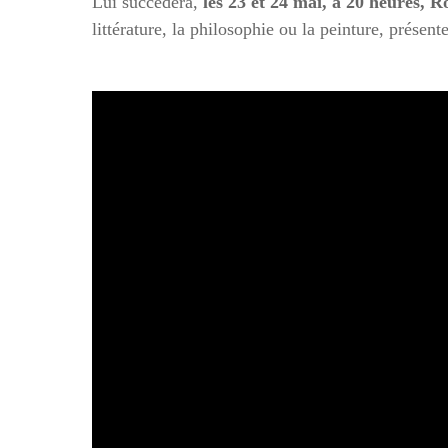
Lui succédera,
les 23 et 24 mai, à 20 heures, 
littérature, la philosophie ou la peinture, présen