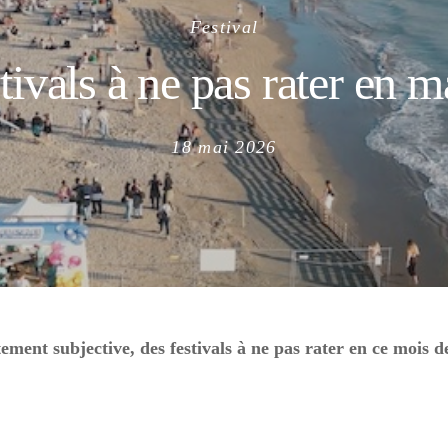
Festival
tivals à ne pas rater en 
Posted
18 mai 2026
on
tement subjective, des festivals à ne pas rater en ce mois 