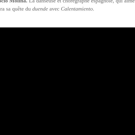
Rocio Molina.
La danseuse et chorégraphe espagnole, qui aime 
tera sa quête du
duende
avec
Calentamiento
.