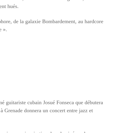
ent hués.
sphore, de la galaxie Bombardement, au hardcore
e ».
mé guitariste cubain Josué Fonseca que débutera
i à Grenade donnera un concert entre jazz et