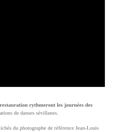
e restauration rythmeront les journées des
ations de danses sévillanes.
lichés du photographe de référence Jean-Louis