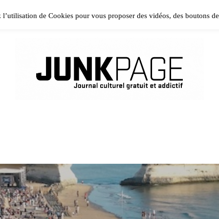
ase install and activate Powerkit plugin from Appearance → In
z l’utilisation de Cookies pour vous proposer des vidéos, des boutons d