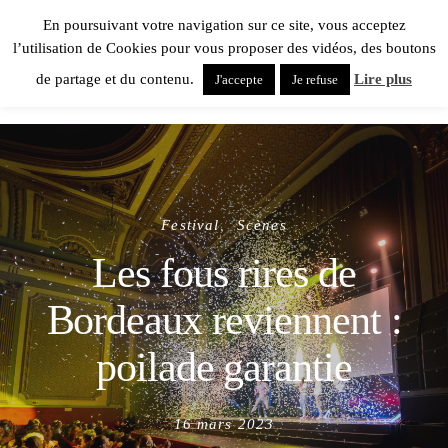
En poursuivant votre navigation sur ce site, vous acceptez
l’utilisation de Cookies pour vous proposer des vidéos, des boutons
de partage et du contenu.
Lire plus
J'accepte
Je refuse
Festival
Scènes
Les fous rires de
Bordeaux reviennent :
poilade garantie
Posted
16 mars 2023
on