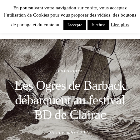
En poursuivant votre navigation sur ce site, vous acceptez
l’utilisation de Cookies pour vous proposer des vidéos, des boutons
de partage et du contenu.
Lire plus
J'accepte
Je refuse
Littérature
Les Ogres de Barback
débarquent au festival
BD de Clairac
Posted
25 novembre 2025
on