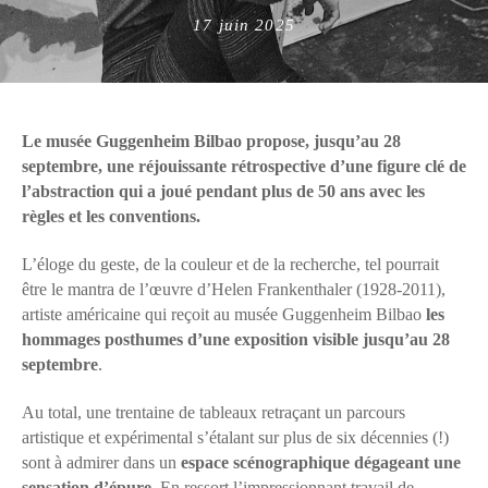
Posted
17 juin 2025
on
Le musée Guggenheim Bilbao propose, jusqu’au 28
septembre, une réjouissante rétrospective d’une figure clé de
l’abstraction qui a joué pendant plus de 50 ans avec les
règles et les conventions.
L’éloge du geste, de la couleur et de la recherche, tel pourrait
être le mantra de l’œuvre d’Helen Frankenthaler (1928-2011),
artiste américaine qui reçoit au musée Guggenheim Bilbao
les
hommages posthumes d’une exposition visible jusqu’au 28
septembre
.
Au total, une trentaine de tableaux retraçant un parcours
artistique et expérimental s’étalant sur plus de six décennies (!)
sont à admirer dans un
espace scénographique dégageant une
sensation d’épure
. En ressort l’impressionnant travail de