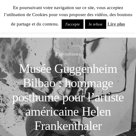
En poursuivant votre navigation sur ce site, vous acceptez
l’utilisation de Cookies pour vous proposer des vidéos, des boutons
de partage et du contenu.
Lire plus
J'accepte
Je refuse
Expositions
Musée Guggenheim
Bilbao : hommage
posthume pour l’artiste
américaine Helen
Frankenthaler