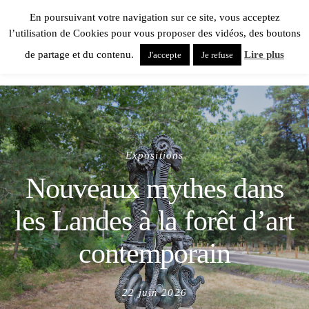
En poursuivant votre navigation sur ce site, vous acceptez
l’utilisation de Cookies pour vous proposer des vidéos, des boutons
de partage et du contenu.
Lire plus
J'accepte
Je refuse
Expositions
Nouveaux mythes dans
les Landes à la forêt d’art
contemporain
Posted
22 juin 2026
on