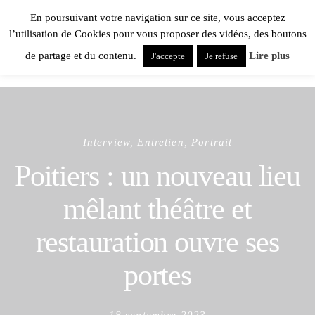
En poursuivant votre navigation sur ce site, vous acceptez
l’utilisation de Cookies pour vous proposer des vidéos, des boutons
de partage et du contenu.
Lire plus
J'accepte
Je refuse
Interview, Entretien, Portrait
Poitiers : un nouveau lieu
mêlant théâtre et
restauration ouvre ses
portes
Posted
18 septembre 2023