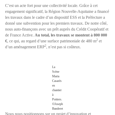
C’est un acte fort pour une collectivité locale. Grâce à cet
engagement significatif, la Région Nouvelle-Aquitaine a financé
les travaux dans le cadre d’un dispositif ESS et la Préfecture a
donné une subvention pour les premiers travaux. De notre côté,
nous auto-finançons avec un prêt auprès du Crédit Coopératif et
de France Active.
Au total, les travaux se montent à 800 000
2
€
, ce qui, au regard d’une surface patrimoniale de 480 m
et
2
d’un aménagement ERP
, n’est pas si coûteux.
La
Scène
Maria
Casarès
en
chantier
à
Poitiers.
©Joseph
Banderet
Nous nous positionnons sur un projet d’innovation et