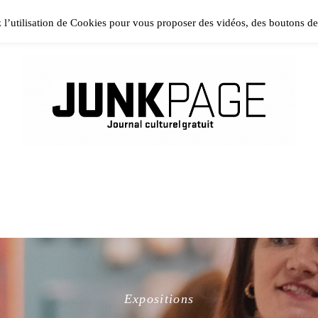
ase install and activate Powerkit plugin from Appearance → In
z l’utilisation de Cookies pour vous proposer des vidéos, des boutons d
Expositions