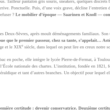
ous. Tailleur pantalon gris souris, sneakers, quelques discrets 
rrive. Ponctuelle. Puis, d’une voix grave, décline l’entretien
refuser ?
Le mobilier d’époque — Saarinen et Knoll — com
les Deux-Sèvres, après moult déménagements familiaux. Son te
voue que le premier passeur, chez sa tante, s’appelait… Ast
e
ge et le XIX
siècle, dans lequel on peut lire en creux notre soc
bac en poche, elle intègre le lycée Pierre-de-Fermat, à Toulo
 l’École nationale des chartes. L’institution, fondée en 1821, f
éraldique et tant d’autres branches. Un objectif pour lequel ell
emière certitude : devenir conservatrice. Deuxième certit