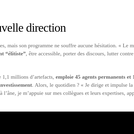
velle direction
ées, mais son programme ne souffre aucune hésitation. « Le m
t “élitiste”
, être accessible, porter des discours, lutter contr
te 1,1 millions d’artefacts,
emploie 45 agents permanents et 
investissement
. Alors, le quotidien ? « Je dirige et impulse la
à l’âne, je m’appuie sur mes collègues et leurs expertises, app