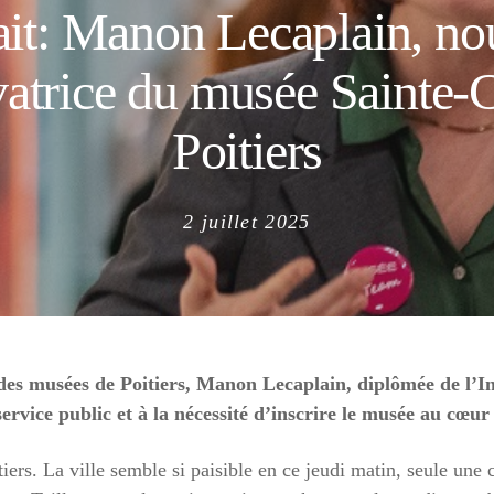
ait: Manon Lecaplain, no
atrice du musée Sainte-
Poitiers
Posted
2 juillet 2025
on
te des musées de Poitiers, Manon Lecaplain, diplômée de l’I
rvice public et à la nécessité d’inscrire le musée au cœur d
tiers. La ville semble si paisible en ce jeudi matin, seule une 