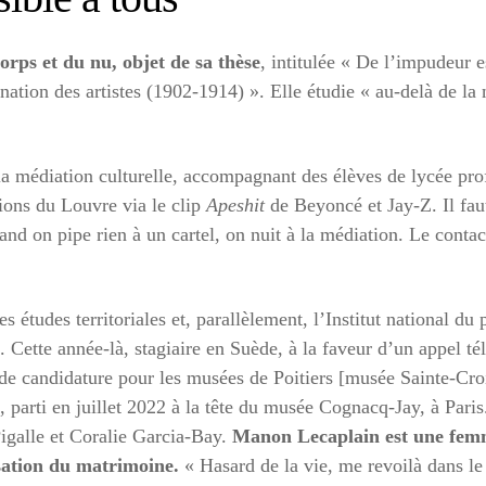
corps et du nu, objet de sa thèse
, intitulée « De l’impudeur e
tion des artistes (1902-1914) ». Elle étudie « au-delà de la n
e la médiation culturelle, accompagnant des élèves de lycée pr
ctions du Louvre via le clip
Apeshit
de Beyoncé et Jay-Z. Il faut
nd on pipe rien à un cartel, on nuit à la médiation. Le contact
es études territoriales et, parallèlement, l’Institut national du
. Cette année-là, stagiaire en Suède, à la faveur d’un appel t
te de candidature pour les musées de Poitiers [musée Sainte-C
arti en juillet 2022 à la tête du musée Cognacq-Jay, à Paris. 
igalle et Coralie Garcia-Bay.
Manon Lecaplain est une femm
isation du matrimoine.
« Hasard de la vie, me revoilà dans le 