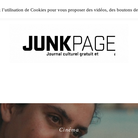
ase install and activate Powerkit plugin from Appearance → In
z l’utilisation de Cookies pour vous proposer des vidéos, des boutons d
Cinéma