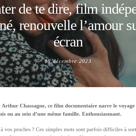
ter de te dire, film indép
né, renouvelle l’amour s
écran
Posted
18 décembre 2023
on
 Arthur Chassagne, ce film documentaire narre le voyage 
amis ou au sein d’une même famille. Enthousiasmant.
vos proches ? Ces simples mots sont parfois difficiles à sort