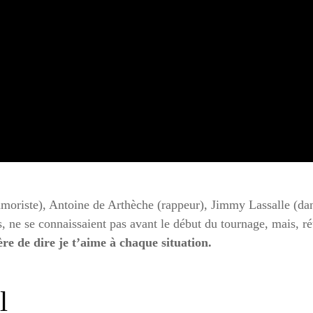
moriste), Antoine de Arthèche (rappeur), Jimmy Lassalle (dan
, ne se connaissaient pas avant le début du tournage, mais, ré
ère de dire je t’aime à chaque situation.
l