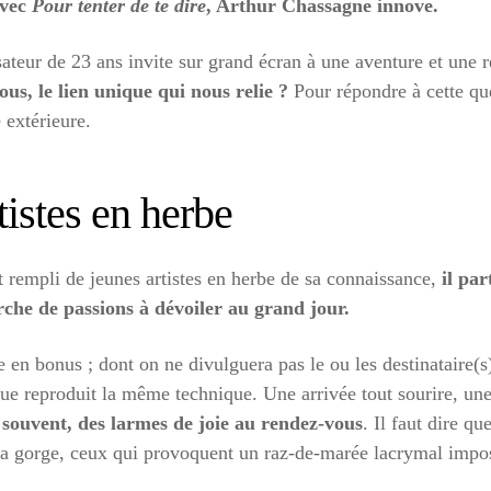
vec
Pour tenter de te dire
, Arthur Chassagne innove.
ateur de 23 ans invite sur grand écran à une aventure et une r
s, le lien unique qui nous relie ?
Pour répondre à cette que
 extérieure.
istes en herbe
 rempli de jeunes artistes en herbe de sa connaissance,
il par
rche de passions à dévoiler au grand jour.
re en bonus ; dont on ne divulguera pas le ou les destinataire(s
ique reproduit la même technique. Une arrivée tout sourire, u
 souvent, des larmes de joie au rendez-vous
. Il faut dire q
 la gorge, ceux qui provoquent un raz-de-marée lacrymal impos