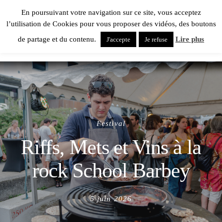
En poursuivant votre navigation sur ce site, vous acceptez
l’utilisation de Cookies pour vous proposer des vidéos, des boutons
de partage et du contenu.
Lire plus
J'accepte
Je refuse
Festival
Riffs, Mets et Vins à la
rock School Barbey
Posted
5 juin 2026
on