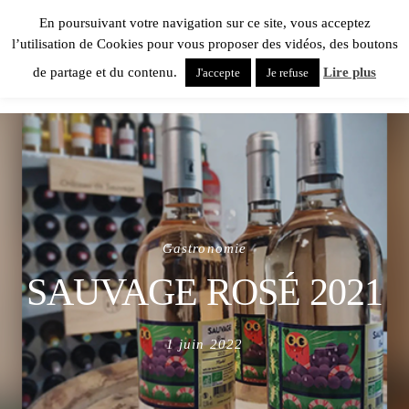
En poursuivant votre navigation sur ce site, vous acceptez
l’utilisation de Cookies pour vous proposer des vidéos, des boutons
de partage et du contenu.
Lire plus
J'accepte
Je refuse
Gastronomie
SAUVAGE ROSÉ 2021
Posted
1 juin 2022
on