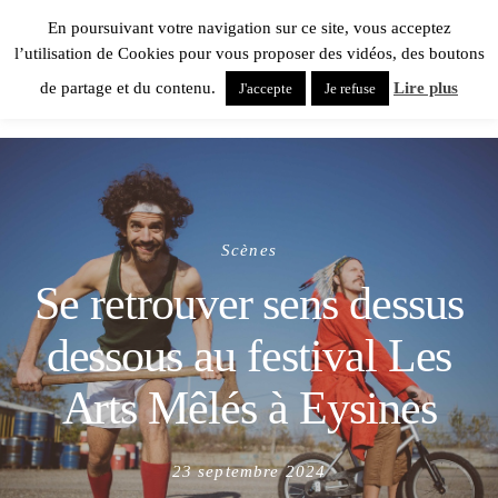
En poursuivant votre navigation sur ce site, vous acceptez
l’utilisation de Cookies pour vous proposer des vidéos, des boutons
de partage et du contenu.
Lire plus
J'accepte
Je refuse
Scènes
Se retrouver sens dessus
dessous au festival Les
Arts Mêlés à Eysines
Posted
23 septembre 2024
on