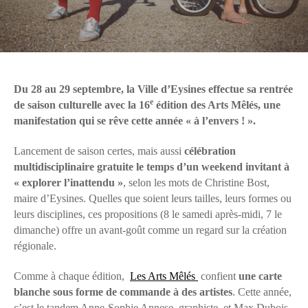
Du 28 au 29 septembre, la Ville d’Eysines effectue sa rentrée
e
de saison culturelle avec la 16
édition des Arts Mêlés, une
manifestation qui se rêve cette année « à l’envers ! ».
Lancement de saison certes, mais aussi
célébration
multidisciplinaire gratuite le temps d’un weekend invitant à
« explorer l’inattendu »
, selon les mots de Christine Bost,
maire d’Eysines. Quelles que soient leurs tailles, leurs formes ou
leurs disciplines, ces propositions (8 le samedi après-midi, 7 le
dimanche) offre un avant-goût comme un regard sur la création
régionale.
Comme à chaque édition,
Les Arts Mêlés
confient
une carte
blanche sous forme de commande à des artistes
. Cette année,
c’est le tandem Anne-Sophie Annese, graphiste, et Max Dubois,