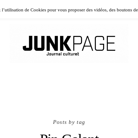
ase install and activate Powerkit plugin from Appearance → In
z l’utilisation de Cookies pour vous proposer des vidéos, des boutons d
Posts by tag