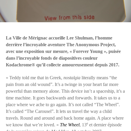
La Ville de Mérignac accueille Lee Shulman, l’homme
derrière l’incroyable aventure The Anonymous Project,
avec une exposition sur mesure, « Forever Young », puisée
dans l’incroyable fonds de diapositives couleur
Kodachrome® qu’il collecte amoureusement depuis 2017.
« Teddy told me that in Greek,
nostalgia
literally means “the
pain from an old wound”. It’s a twinge in your heart far more
powerful than memory alone. This device isn’t a spaceship, it’s a
time machine. It goes backwards and forwards. It takes us to a
place where we ache to go again. It’s not called “The Wheel”.
It’s called “The Carousel”. It lets us travel the way a child
travels. Round and around and back home again. A place where
e
we know that we’re loved. »
The Wheel
, 13
et dernier épisode