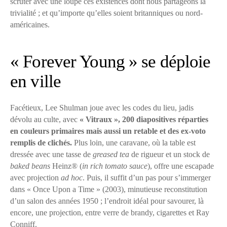
scruter avec une loupe ces existences dont nous partageons la
trivialité ; et qu’importe qu’elles soient britanniques ou nord-
américaines.
« Forever Young » se déploie
en ville
Facétieux, Lee Shulman joue avec les codes du lieu, jadis
dévolu au culte, avec
« Vitraux », 200 diapositives réparties
en couleurs primaires mais aussi un retable et des ex-voto
remplis de clichés.
Plus loin, une caravane, où la table est
dressée avec une tasse de
greased tea
de rigueur et un stock de
baked beans
Heinz® (
in rich tomato sauce
), offre une escapade
avec projection
ad hoc
. Puis, il suffit d’un pas pour s’immerger
dans « Once Upon a Time » (2003), minutieuse reconstitution
d’un salon des années 1950 ; l’endroit idéal pour savourer, là
encore, une projection, entre verre de brandy, cigarettes et Ray
Conniff.