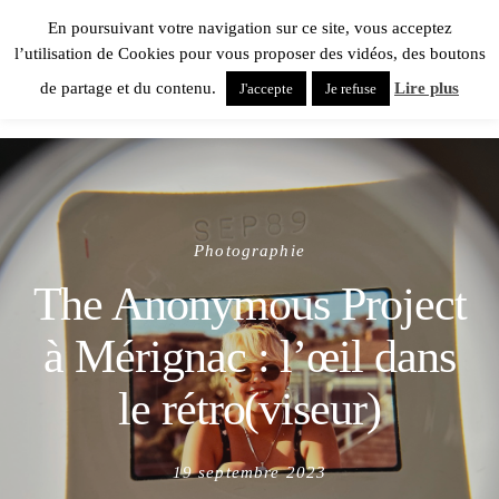
En poursuivant votre navigation sur ce site, vous acceptez
l’utilisation de Cookies pour vous proposer des vidéos, des boutons
de partage et du contenu.
Lire plus
J'accepte
Je refuse
Photographie
The Anonymous Project
à Mérignac : l’œil dans
le rétro(viseur)
Posted
19 septembre 2023
on