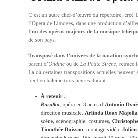
C’est un autre chef-d’œuvre du répertoire, créé 1
l’Opéra de Limoges, dans une production d’aille
l’un des opéras majeurs de la musique tchèqu
de son pays.
Transposé dans l’univers de la natation synch
parent d’
Ondine
ou de
La Petite Sirène
, retrace 
Là où certaines transpositions actuelles peuvent s
tient en haleine trois heures durant.
À retenir :
Rusalka
, opéra en 3 actes d’
Antonín Dvoř
direction musicale,
Arlinda Roux Majolla
scène, scénographie, costumes,
Christophe
Timothée Buisson
, montage vidéo,
Julien
dimanche 8 mars, 15h, mardi 10 mars, 20h,