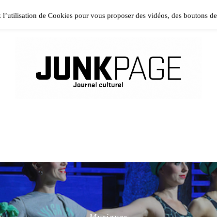
ase install and activate Powerkit plugin from Appearance → In
z l’utilisation de Cookies pour vous proposer des vidéos, des boutons d