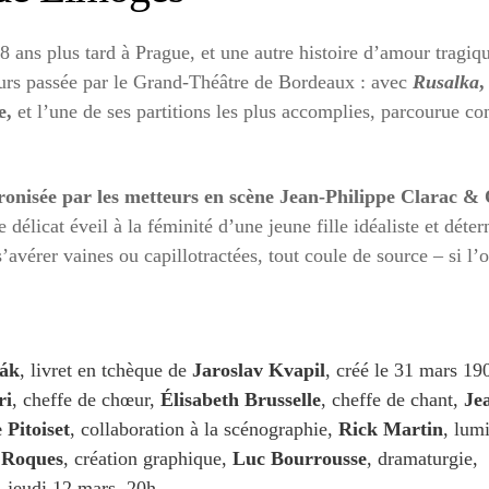
8 ans plus tard à Prague, et une autre histoire d’amour tragiq
urs passée par le Grand-Théâtre de Bordeaux : avec
Rusalka
,
e,
et l’une de ses partitions les plus accomplies, parcourue
ronisée par les metteurs en scène Jean-Philippe Clarac & 
le délicat éveil à la féminité d’une jeune fille idéaliste et dét
’avérer vaines ou capillotractées, tout coule de source – si l’
ák
, livret en tchèque de
Jaroslav Kvapil
, créé le 31 mars 19
ri
, cheffe de chœur,
Élisabeth Brusselle
, cheffe de chant,
Je
 Pitoiset
, collaboration à la scénographie,
Rick Martin
, lum
 Roques
, création graphique,
Luc Bourrousse
, dramaturgie,
 jeudi 12 mars, 20h,