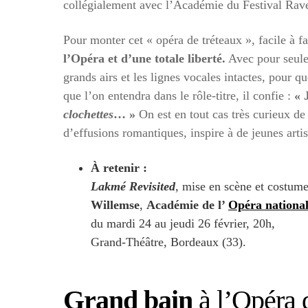
collégialement avec l’Académie du Festival Rav
Pour monter cet « opéra de tréteaux », facile à fai
l’Opéra et d’une totale liberté.
Avec pour seul
grands airs et les lignes vocales intactes, pour q
que l’on entendra dans le rôle-titre, il confie :
« J
clochettes
… »
On est en tout cas très curieux de
d’effusions romantiques, inspire à de jeunes arti
À retenir :
Lakmé Revisited
, mise en scène et costum
Willemse
,
Académie de l’
Opéra nationa
du mardi 24 au jeudi 26 février, 20h,
Grand-Théâtre, Bordeaux (33).
Grand bain
à l’Opéra