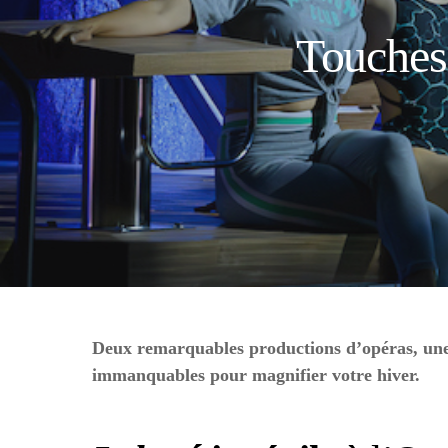
Touches
Deux remarquables productions d’opéras, une n
immanquables pour magnifier votre hiver.