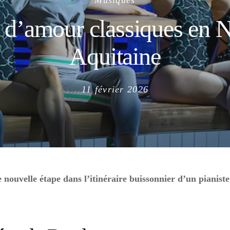
Musiques
 d’amour classiques en N
Aquitaine
Posted
11 février 2026
on
ouvelle étape dans l’itinéraire buissonnier d’un pianiste 