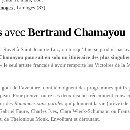
imoges
, Limoges (87).
s
avec
Bertrand Chamayou
l Ravel à Saint-Jean-de-Luz, ou lorsqu’il ne se produit pas ave
Chamayou poursuit en solo un itinéraire des plus singulier
« le seul artiste français à avoir remporté les Victoires de la 
n goût de l’aventure, dont témoignent des programmes qui frapp
e peau. Pour preuve, outre ses deux disques récemment consacré
our des
Romances sans paroles
qui jalonnent la vie (brève) d
e Gabriel Fauré, Charles Ives, Clara Wieck-Schumann ou Fran
ou de Thelonious Monk. Envoûtant et déroutant.