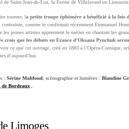
el de Saint-Jean-de-Luz, la Ferme de Villefavard en Limous
re tourner, l
a petite troupe éphémère a bénéficié à la fois
e contrainte, comme le confirmait récemment Emmanuel Hon
ue les jeunes artistes apprennent le métier en chantant les gra
e crois que les débuts en France d’Oksana Pynchuk sero
 voir ce que cet ouvrage, créé en 1883 à l’Opéra-Comique, ori
stes d’aujourd’hui.
es :
Sérine Mahfoud
, scénographie et lumières :
Blandine Gr
l de Bordeaux
,
 de Limoges