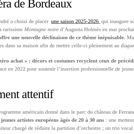
éra de Bordeaux
dré a choisi de placer
une saison 2025-2026
qui inaugure s
la rarissime
Montagne noire
d’Augusta Holmès en mai prochai
offre une nouvelle déclinaison de ce thème inépuisable.
Mai
 dans sa maison afin de mettre celle-ci pleinement au diapa
 zéro achat » : décors et costumes recyclent ceux de précéd
e en 2022 pour soutenir l’insertion professionnelle de jeunes a
ent attentif
rogramme américain donné dans le parc du château de Ferran
 jeunes artistes européens âgés de 20 à 30 ans
: une metteu
teur chargé de réduire la partition d’orchestre ; un trio vocal