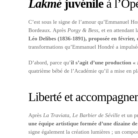
Lakmé
juvénile
à l’Op
C’est sous le signe de l’amour qu’Emmanuel Hon
Bordeaux. Après
Porgy & Bess
, et en attendant 
Léo Delibes (1836-1891), proposée en février, 
transformations qu’Emmanuel Hondré a impulsées
D’abord, parce qu’
il s’agit d’une production «
quatrième bébé de l’Académie qu’il a mise en plac
Liberté et accompagnem
Après
La Traviata
,
Le Barbier de Séville
et un p
une équipe artistique formée d’une dizaine de
signe également la création lumières ; un composi