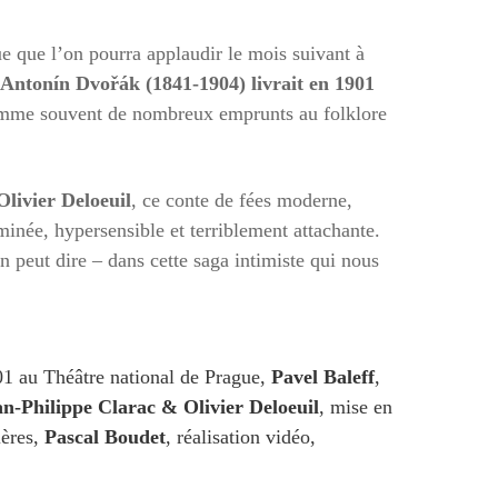
ue que l’on pourra applaudir le mois suivant à
 Antonín Dvořák (1841-1904) livrait en 1901
 comme souvent de nombreux emprunts au folklore
Olivier Deloeuil
, ce conte de fées moderne,
erminée, hypersensible et terriblement attachante.
on peut dire – dans cette saga intimiste qui nous
01 au Théâtre national de Prague,
Pavel Baleff
,
an-Philippe Clarac & Olivier Deloeuil
, mise en
ières,
Pascal Boudet
, réalisation vidéo,