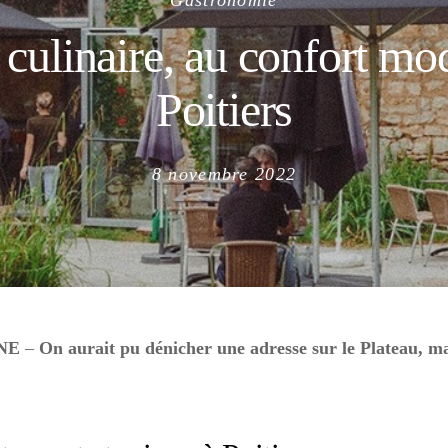
Gastronomie
 culinaire, au confort mo
Poitiers
Posted
8 novembre 2022
on
RNE
–
On aurait pu dénicher une adresse sur le Plateau, mai