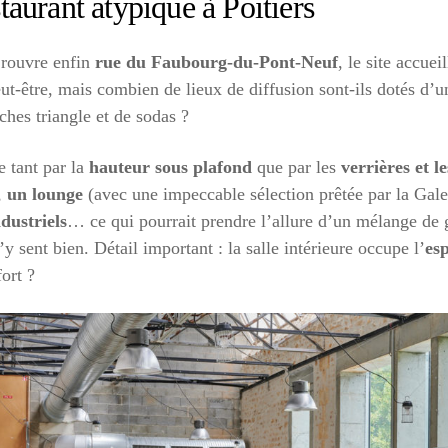
aurant atypique à Poitiers
rouvre enfin
rue du Faubourg-du-Pont-Neuf
, le site accue
ut-être, mais combien de lieux de diffusion sont-ils dotés d’
ches triangle et de sodas ?
e tant par la
hauteur sous plafond
que par les
verrières et l
,
un lounge
(avec une impeccable sélection prêtée par la Gale
ndustriels
… ce qui pourrait prendre l’allure d’un mélange de g
 sent bien. Détail important : la salle intérieure occupe l’
esp
ort ?