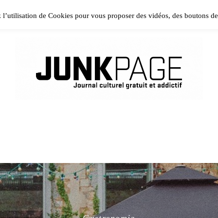
ase install and activate Powerkit plugin from Appearance → In
z l’utilisation de Cookies pour vous proposer des vidéos, des boutons d