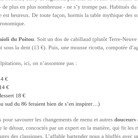
 ‑ de plus en plus nombreuse ‑ ne s’y trompe pas. Habitués d
e est heureux. De toute façon, hormis la table mythique des so
stronomique.
aïoli du Poitou
. Soit un dos de cabillaud (plutôt Terre-Neuv
nt sous la dent (13 €). Puis, une mousse ricotta, compotée d’ag
alpitations, ici, on n’assomme pas :
14 €
14 €
dessert 18 €
au sud du 86 feraient bien de s’en inspirer…)
ns pour savourer les changements de menu et autres
douceurs 
 le détour, concoctés par un expert en la matière, qui fit les
ctures des classiques. L’affable bartender nous a bluffés avec 