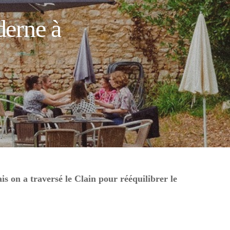
derne à
s on a traversé le Clain pour rééquilibrer le