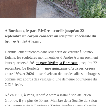
À Bordeaux, le parc Rivière accueille jusqu’au 22
septembre un corpus consacré au sculpteur spécialiste du
bronze André Abram .
Habituellement nichées dans leur écrin de verdure à Sainte-
Eulalie, les sculptures monumentales d’André Abram prennent
leurs quartiers d’été
au parc Rivière, à Bordeaux
jusqu’au 22
septembre. Ce florilège —
une quinzaine d’œuvres, créées
entre 1994 et 2024
— se révèle au détour des allées ombragées
comme aux abords des vestiges d’une demeure bourgeoise du
e
XIX
siècle.
Né en 1937, à Paris, André Abram a installé son atelier en
Gironde, il y a plus de 50 ans. Membre de la Société du Salon
d’Automne et de la Fondation Taylor, lauréat du prix Camille