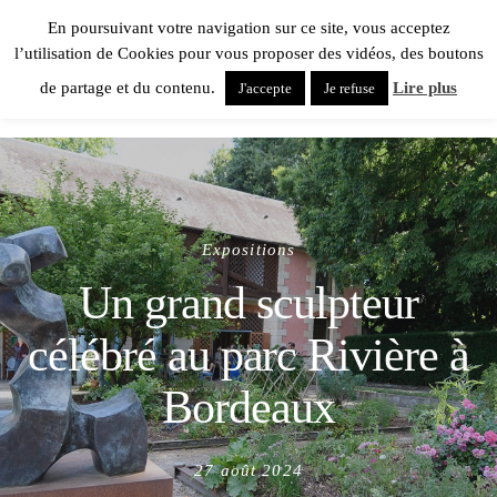
En poursuivant votre navigation sur ce site, vous acceptez
l’utilisation de Cookies pour vous proposer des vidéos, des boutons
de partage et du contenu.
Lire plus
J'accepte
Je refuse
Expositions
Un grand sculpteur
célébré au parc Rivière à
Bordeaux
Posted
27 août 2024
on