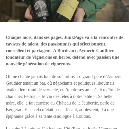
Chaque mois, dans ses pages, JunkPage va à la rencontre de
cavistes de talent, des passionnnés qui sélectionnent,
conseillent et partagent
.
A Bordeaux, Aymeric Gauthier
fondateur de Vignerons en herbe, défend avec passion une
nouvelle génération de vignerons.
On ne chante jamais loin de son arbre. Le grand-père d’Aymeric
Gauthier tenait un bar, où négociants et politiques libournais
avaient leur rond de serviette, et l’un de ses amis était maître de
chai chez Petrus ; « le vin des fêtes à notre table ». Sa belle-
mère, elle, a fait carrière au Château de la Jaubertie, perle de
Bergerac. Et si cela n’était pas suffisant, adolescent, il a une
épiphanie grâce à sa tante œnologue à Coutras.
La suite ? Logique. Un bac pro Viti Œno, au lycée Montagne