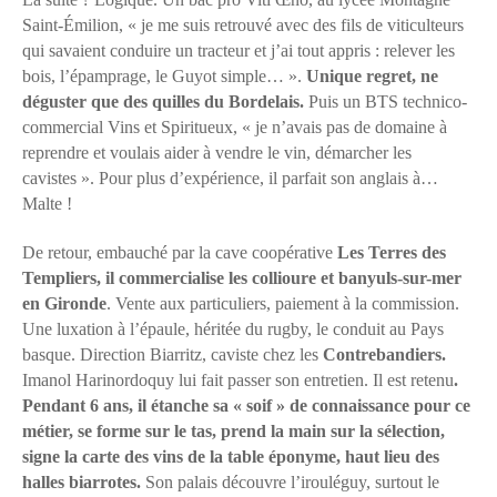
Saint-Émilion, « je me suis retrouvé avec des fils de viticulteurs
qui savaient conduire un tracteur et j’ai tout appris : relever les
bois, l’épamprage, le Guyot simple… ».
Unique regret, ne
déguster que des quilles du Bordelais.
Puis un BTS technico-
commercial Vins et Spiritueux, « je n’avais pas de domaine à
reprendre et voulais aider à vendre le vin, démarcher les
cavistes ». Pour plus d’expérience, il parfait son anglais à…
Malte !
De retour, embauché par la cave coopérative
Les Terres des
Templiers, il commercialise les collioure et banyuls-sur-mer
en Gironde
. Vente aux particuliers, paiement à la commission.
Une luxation à l’épaule, héritée du rugby, le conduit au Pays
basque. Direction Biarritz, caviste chez les
Contrebandiers.
Imanol Harinordoquy lui fait passer son entretien. Il est retenu
.
Pendant 6 ans, il étanche sa « soif » de connaissance pour ce
métier, se forme sur le tas, prend la main sur la sélection,
signe la carte des vins de la table éponyme, haut lieu des
halles biarrotes.
Son palais découvre l’irouléguy, surtout le