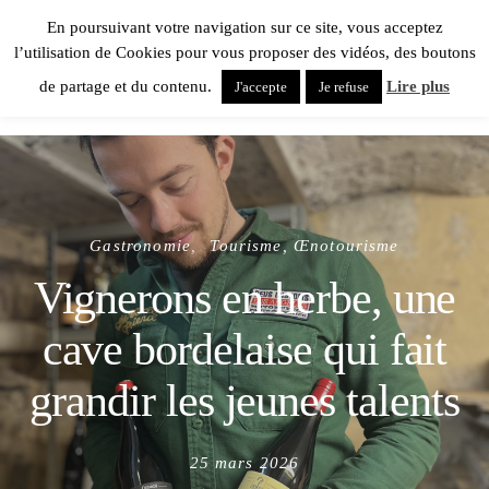
En poursuivant votre navigation sur ce site, vous acceptez
l’utilisation de Cookies pour vous proposer des vidéos, des boutons
de partage et du contenu.
Lire plus
J'accepte
Je refuse
Gastronomie
Tourisme, Œnotourisme
Vignerons en herbe, une
cave bordelaise qui fait
grandir les jeunes talents
Posted
25 mars 2026
on