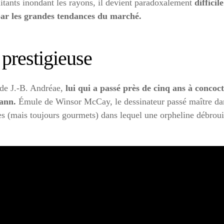
tants inondant les rayons, il devient paradoxalement
diffici
 par les grandes tendances du marché.
 prestigieuse
t de J.-B. Andréae,
lui qui a passé près de cinq ans à conco
mann.
Émule de Winsor McCay, le dessinateur passé maître dans
 (mais toujours gourmets) dans lequel une orpheline débrouil