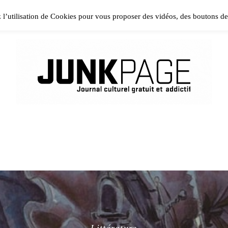
ase install and activate Powerkit plugin from Appearance → In
z l’utilisation de Cookies pour vous proposer des vidéos, des boutons d