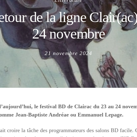
Littérature
etour de la ligne Clair(ac)
24 novembre
Posted
21 novembre 2024
on
d’aujourd’hui, le festival BD de Clairac du 23 au 24 novem
es comme Jean-Baptiste Andréae ou Emmanuel Lepage.
ait croire la tâche des programmateurs des salons BD facile. Or