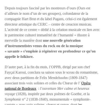
Depuis toujours fasciné par les montreurs d’ours (Ours est
d’ailleurs le nom d’un de ses groupes), cofondateur de la
compagnie Hart Brut et du label Pagans, celui-ci est également
directeur artistique du CERC – centre de creacion musicau.
L’activité de ce centre « dédié à la création musicale en lien avec
le patrimoine culturel immatériel de l’humanité » illustre à
merveille la manière dont
une nouvelle génération
d’instrumentistes venus du rock ou de la musique
« savante » s’emploie à régénérer en profondeur ce qu’on
appelle le folklore.
D’autre part, à la fin du mois, l’OPPB, dirigé par son chef
Fayçal Karoui, conclura sa saison sous le sceau du romantisme,
avec deux partitions de Felix Mendelssohn (1809-1847)
associant trois voix solistes et celles du Chœur de l’
Opéra
national de Bordeaux
: l’ouverture
Mer calme et heureux
voyage
(1828), inspirée par deux poèmes de Goethe, et la
Symphonie n° 2
(1838-1840), monumentale « symphonie-
cantate » avec voix solistes, chœur et orgue, dont l
es