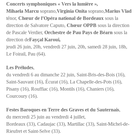
Concerts symphoniques « Vers la lumière »
,
Mihaela Marcu
soprano,
Virginia Onita
soprano,
Marius Vlad
ténor,
Chœur de l’Opéra national de Bordeaux
sous la
direction de Salvatore Caputo,
Chœur OPPB
sous la direction
de Pascale Verdier,
Orchestre de Pau Pays de Béarn
sous la
direction de
Fayçal Karoui,
jeudi 26 juin, 20h, vendredi 27 juin, 20h, samedi 28 juin, 18h,
Le Foirail, Pau (64).
Les Préludes
,
du vendredi 6 au dimanche 22 juin, Saint-Bris-des-Bois (16),
Saint-Sauvant (16), Écurat (16), La Chapelle-des-Pots (16),
Pisany (16), Rouffiac (16), Montils (16), Chaniers (16),
Courcoury (16).
Festes Baroques en Terre des Graves et du Sauternais
,
du mercredi 25 juin au vendredi 4 juillet,
Bordeaux (33), Cadaujac (33), Martillac (33), Saint-Michel-de-
Rieufret et Saint-Selve (33).