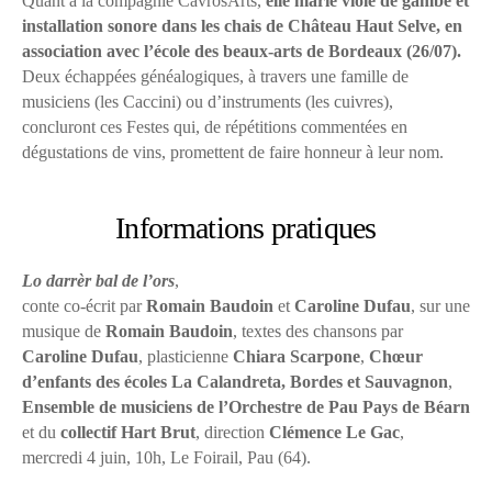
Quant à la compagnie CavrosArts,
elle marie viole de gambe et
installation sonore dans les chais de Château Haut Selve, en
association avec l’école des beaux-arts de Bordeaux (26/07).
Deux échappées généalogiques, à travers une famille de
musiciens (les Caccini) ou d’instruments (les cuivres),
concluront ces Festes qui, de répétitions commentées en
dégustations de vins, promettent de faire honneur à leur nom.
Informations pratiques
Lo darrèr bal de l’ors
,
conte co-écrit par
Romain Baudoin
et
Caroline Dufau
, sur une
musique de
Romain Baudoin
, textes des chansons par
Caroline Dufau
, plasticienne
Chiara Scarpone
,
Chœur
d’enfants des écoles La Calandreta, Bordes et Sauvagnon
,
Ensemble de musiciens de l’Orchestre de Pau Pays de Béarn
et du
collectif Hart Brut
, direction
Clémence Le Gac
,
mercredi 4 juin, 10h, Le Foirail, Pau (64).