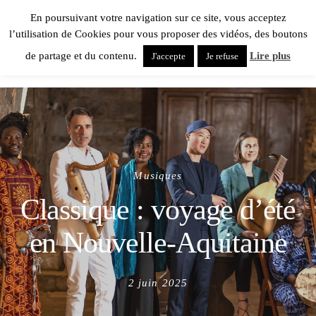
En poursuivant votre navigation sur ce site, vous acceptez
l’utilisation de Cookies pour vous proposer des vidéos, des boutons
de partage et du contenu.
Lire plus
J'accepte
Je refuse
Musiques
Classique : voyage d’été
en Nouvelle-Aquitaine
Posted
2 juin 2025
on