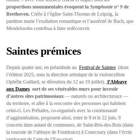
proportions monumentales évoquent la
Symphonie n° 9
de
Beethoven.
Créée à l’église Saint-Thomas de Leipzig, la
partition marie l’exaltation romantique et l’austérité de Bach, que
Mendelssohn contribua à faire redécouvrir.
Saintes prémices
Depuis quatre ans, en préambule au
Festival de Saintes
(dont
l’édition 2025, sous la direction artistique de la violoncelliste
Ophélie Gaillard, se déroulera du 12 au 19 juillet),
l’Abbaye
aux Dames
sort de ses vénérables murs pour investir
d’autres sites patrimoniaux
— naturels ou architecturaux —
du territoire, et aller à la rencontre des personnes qui habitent
celui-ci. Les Préludes, co-organisés avec la communauté
d’agglomération, proposent ainsi, entre le 9 et le 22 juin, 9
concerts dans autant de communes, de Saint-Bris-des-Bois (dans
la roseraie de l’abbaye de Fontdouce) à Courcoury (dans l’écrin
verdoyant de l’aire de l’Eau-vive).