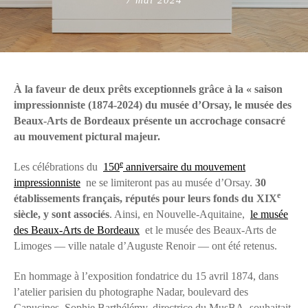
on
À la faveur de deux prêts exceptionnels grâce à la « saison
impressionniste (1874-2024) du musée d’Orsay, le musée des
Beaux-Arts de Bordeaux présente un accrochage consacré
au mouvement pictural majeur.
e
Les célébrations du
150
anniversaire du mouvement
impressionniste
ne se limiteront pas au musée d’Orsay.
30
e
établissements français, réputés pour leurs fonds du XIX
siècle, y sont associés
. Ainsi, en Nouvelle-Aquitaine,
le musée
des Beaux-Arts de Bordeaux
et le musée des Beaux-Arts de
Limoges — ville natale d’Auguste Renoir — ont été retenus.
En hommage à l’exposition fondatrice du 15 avril 1874, dans
l’atelier parisien du photographe Nadar, boulevard des
Capucines, Sophie Barthélémy, directrice du MusBA, souhaitait