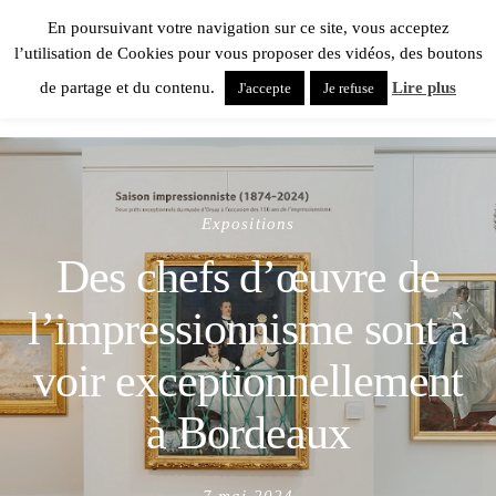
En poursuivant votre navigation sur ce site, vous acceptez
l’utilisation de Cookies pour vous proposer des vidéos, des boutons
de partage et du contenu.
Lire plus
J'accepte
Je refuse
Expositions
Des chefs d’œuvre de
l’impressionnisme sont à
voir exceptionnellement
à Bordeaux
Posted
7 mai 2024