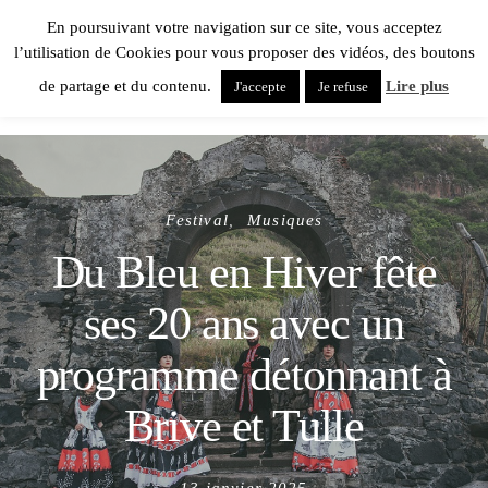
En poursuivant votre navigation sur ce site, vous acceptez
l’utilisation de Cookies pour vous proposer des vidéos, des boutons
de partage et du contenu.
Lire plus
J'accepte
Je refuse
Festival
Musiques
Du Bleu en Hiver fête
ses 20 ans avec un
programme détonnant à
Brive et Tulle
Posted
13 janvier 2025