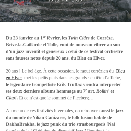
on
er
Du 23 janvier au 1
février, les
Twin Cities
de Corrèze,
Brive-la-Gaillarde et Tulle, vont de nouveau vibrer au son
d’un jazz inventif et généreux : celui de ce festival orchestré
sans fausses notes depuis 20 ans, du Bleu en Hiver.
20 ans ! Le bel âge. À cette occasion, le raout corrézien du
Bleu
en Hiver
met les petits plats dans les grands : en tête d’affiche,
le légendaire trompettiste Erik Truffaz viendra interpréter
e
ses deux derniers albums hommage au 7
art,
Rollin’
et
Clap!
.
Et ce n’est que le sommet de l’iceberg…
Au menu de ces festivités hivernales, on retrouvera aussi
le jazz
du monde de Yilian Cañizares, le folk fusion habité de
DakhaBrakha, le jazz punk du trio strasbourgeois [Na]
e
(lauréat de la 10
édition du dispositif Jazz Migration), la